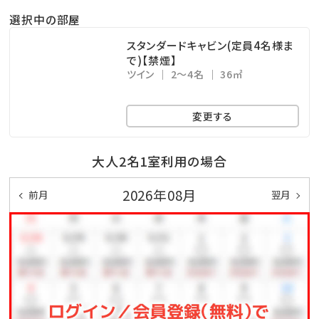
然が最大の魅力です。
選択中の部屋
スタンダードキャビン(定員4名様ま
④贅沢なアウトドア体験とプライベートテラス
で)【禁煙】
BBQ（食事付きプラン）をご利用のお客様には、新鮮な
ツイン
2～4名
36㎡
季節の野菜が取り放題の「県産島野菜」をご用意してお
変更する
ります。
各棟個別に設置されている、自然に囲まれたプライベ
大人2名1室利用の場合
ートテラスでのお食事をお楽しみください。
都会の喧騒を離れた場所で、心安らぐ時間をごゆっくり
2026年08月
前月
翌月
お過ごしいただけます。
（※持ち込みBBQのお客様も、別途オプションで「県産
島野菜取り放題」を利用できます。）