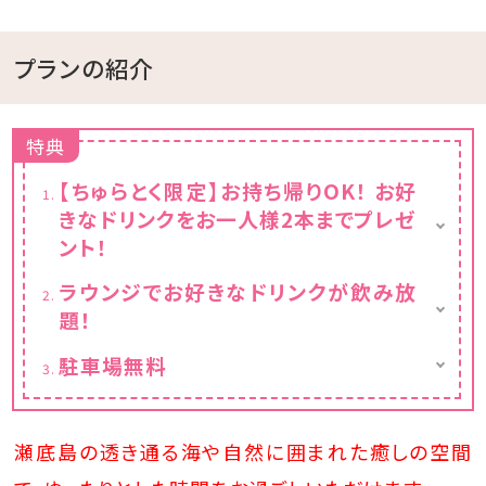
プランの紹介
特典
【ちゅらとく限定】お持ち帰りOK！ お好
きなドリンクをお一人様2本までプレゼ
ント！
★うれしいお持ち帰りサービス★
ラウンジでお好きなドリンクが飲み放
その場でお楽しみいただくのはもちろん、お土
題！
産としてお持ち帰りいただくことも可能です♪
小学生以上のお客様は、お一人様2本までお
★お好きなドリンクで乾杯★
駐車場無料
好きなドリンクをお選びいただけます。
アルコール
約20台分の駐車スペースをご用意しておりま
レモン・ピーチ・カシス・シークワーサー・パイ
対象商品例
す。
ン・梅・JJ・ハイボール
・オリオンビール
ご予約不要で、無料にてご利用いただけます。
瀬底島の透き通る海や自然に囲まれた癒しの空間
・バヤリース など
※1部屋につき3台以上でお越しの場合は、必
ソフトドリンク
ず事前にご相談ください。
さんぴん茶・パイン・シークワーサー・オレンジ