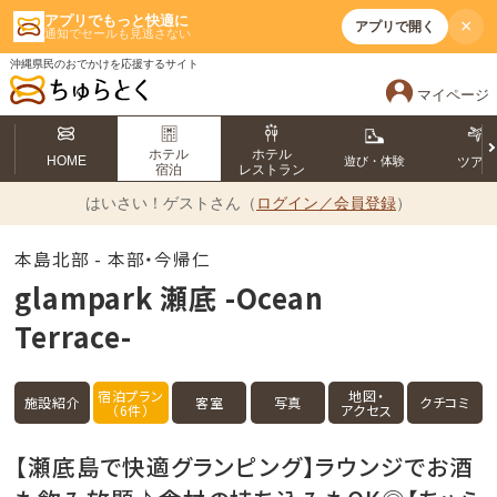
アプリでもっと快適に
×
アプリで開く
通知でセールも見逃さない
沖縄県民のおでかけを応援するサイト
マイページ
ホテル
ホテル
HOME
遊び・体験
ツア
宿泊
レストラン
はいさい！
ゲストさん（
ログイン／会員登録
）
本島北部 - 本部・今帰仁
glampark 瀬底 -Ocean
Terrace-
宿泊プラン
地図・
施設紹介
客室
写真
クチコミ
（6件）
アクセス
【瀬底島で快適グランピング】ラウンジでお酒