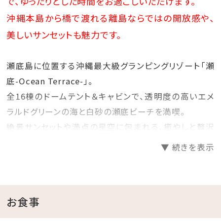
で、ゆったりとした時間をお過ごしいただけます。
※対象商品よりお選びいただけます。
沖縄本島から橋で渡れる離島ならではの開放感や、
※グラス交換制
※内容は日によって異なります。どんなドリン
美しいサンセットも魅力です。
クが楽しめるかは当日のお楽しみです♪
あらかじめご了承ください。
瀬底島に位置する沖縄最大級グランピングリゾート「瀬
底-Ocean Terrace-」。
全16棟のドームテント＆キャビンで、透明度の高いエメ
ラルドグリーンの海と白砂の瀬底ビーチを満喫。
絶景サンセットや満点の星空に包まれる、癒やしと贅沢
のアウトドア体験をお楽しみください。
▼ 続きを表示
◆おすすめポイント◆
①沖縄本島から橋で行ける手軽な離島リゾート
お食事
瀬底島は沖縄本土から車でアクセス可能なため、離島
でありながら手軽に訪れることができます。