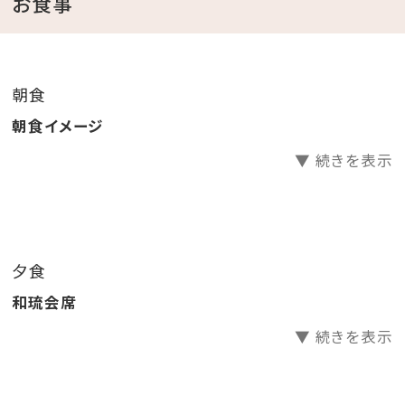
お食事
別館・全館貸切除く）
朝食
■他にもおすすめプランをご紹介■
朝食イメージ
⇒ちゅらとく限定の宿泊プランはこちら♪
▼ 続きを表示
■日帰りでも楽しめるプランをご紹介■
⇒ご褒美ランチ＆貸し切り露天風呂の日帰りランチプラ
ンはこちら♪
夕食
和琉会席
⇒御膳弁当＆貸し切り露天風呂の日帰りサンセットプラ
ンはこちら♪
▼ 続きを表示
⇒ご褒美ディナー＆貸し切り露天風呂の日帰りディナー