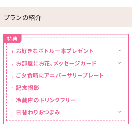
プランの紹介
特典
お好きなボトル一本プレゼント
-泡盛
お部屋にお花、メッセージカード
-スパークリングワイン
※予約時に「宿泊施設からの質問」にて記念日
-白ワイン
ご夕食時にアニバーサリープレート
の内容をお伝えください。
-赤ワイン
※夕食時でもお部屋でもお飲みいただけま
記念撮影
す。
冷蔵庫のドリンクフリー
日替わりおつまみ
お部屋までお持ちいたします