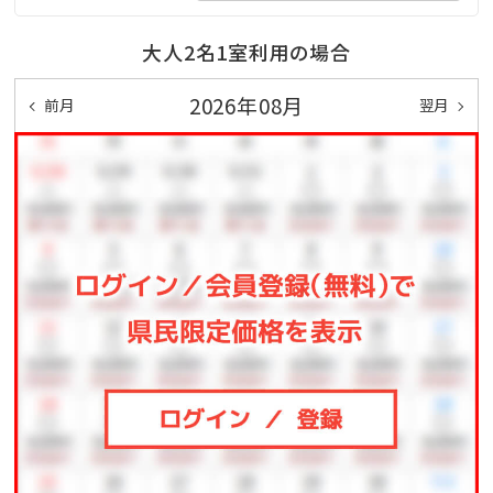
大人2名1室利用の場合
③自了館
琉球王国で活躍した人物のオリジナル肖像画と琉球の
2026年08月
前月
翌月
歴史をなぞる絵巻物・歴史の一場面を切り取った絵画
などを展示。琉球史専門家の監修を受けながら、 資料
を元に創作。まるで美術館のような雰囲気をお楽しみ下
さい！
④中庭「小さな森」や洞窟（ガマ）などの自然
⑤優れた宿泊施設に授与される「ミシュランキー」とし
て、「ミシュランガイド2024」「ミシュランガイド2025」に2
年連続選出されたホテル。
まさに、大切な人と“特別な時間”を過ごすのにふさわし