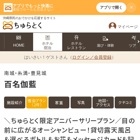
アプリでもっと快適に
×
アプリで開く
通知でセールも見逃さない
沖縄県民のおでかけを応援するサイト
マイページ
ホテル
ホテル
HOME
遊び・体験
ツア
宿泊
レストラン
はいさい！
ゲストさん（
ログイン／会員登録
）
南城・糸満・豊見城
百名伽藍
宿泊プラン
地図・
施設紹介
客室
写真
クチコミ
（2件）
アクセス
＼ちゅらとく限定アニバーサリープラン／目の
前に広がるオーシャンビュー！貸切露天風呂
＆選べるボトル＆お花＆メッセージカード＆記