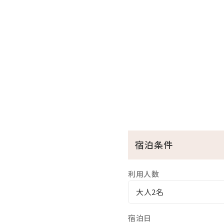
【ホテルからのおもてなし】
・滞在中の駐車場料金が無
■屋内施設※下記の施設が
・卓球（ホテル本館１F）
・キッズルーム（ホテル本館１
■屋外施設※下記の施設が
・天然ビーチ（徒歩５分）
・多目的コート
・テニスコート（２面）
宿泊条件
・屋外プール
利用人数
【ゲストサービス】
大人2名
・車椅子貸出
・レンタサイクル（有料）
宿泊日