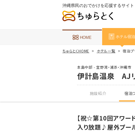
沖縄県民のおでかけを応援するサイト
ホテル宿
HOME
ちゅらとくHOME
ホテル一覧
宿泊プ
本島中部 - 宜野湾・浦添・沖縄市
伊計島温泉 AJ
施設紹介
宿泊プ
【祝☆第10回アワ
入り放題♪屋外プー