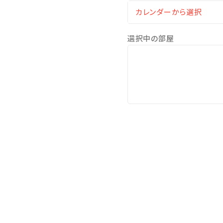
・ベビーカー、ベビーベッド貸出
※レンタル備品は数に限りが
選択中の部屋