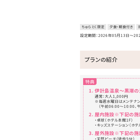
ちゅらとく限定
夕食・朝食付き
設定期間：2026年05月13日～2
プランの紹介
特典
伊計島温泉～黒潮の
通常：大人1,000円
※毎週水曜日はメンテナン
（午前06:00～10:00、午
屋内施設※下記の施
・卓球（ホテル本館1F）
・キッズステーション（ホテ
屋外施設※下記の施
・天然ビーチ（徒歩5分）