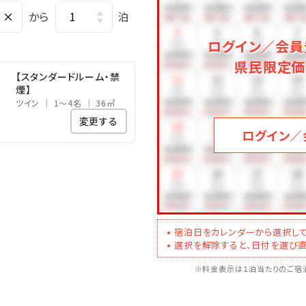
(1日～3日 ￥1,080）
×
から
泊
ございます（要事前予約）
ログイン／会員
県民限定価
【スタンダードルーム・禁
煙】
ツイン
1～4名
36㎡
変更する
ログイン／
宿泊日をカレンダーから選択して
選択を解除すると、日付を選び直
※料金表示は１泊当たりのご宿泊