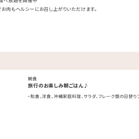
肉食べ放題を開催中
でお肉もヘルシーにお召し上がりいただけます。
黒潮の湯～入り放題
湯～】
出る天然温泉。
アルカリ性の通称「美人の湯」の温泉です。
改善、筋肉疲労の緩和など、幅広い効果が期待できます。
朝食
旅行のお楽しみ朝ごはん♪
”を渡り３番目の小さな島「伊計島」に佇むホテル！
・和食、洋食、沖縄家庭料理、サラダ、フレーク類の日替り
ながらの沖縄の風景がホテル一面に広がります！
雨の日でも安心！ホテル本館の卓球コーナー・ダーツ、キッズルー