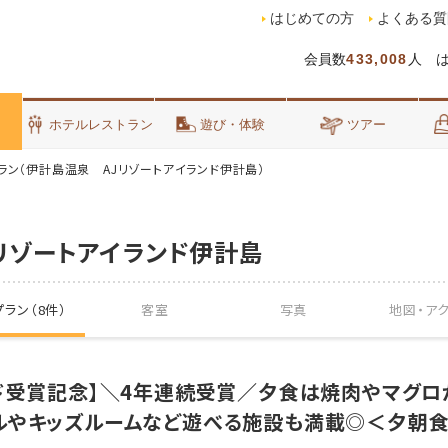
はじめての方
よくある質
会員数
433,008
人 
泊
ホテルレストラン
遊び・体験
ツアー
ラン（伊計島温泉 AJリゾートアイランド伊計島）
リゾートアイランド伊計島
ラン（8件）
客室
写真
地図・
ア
ード受賞記念】＼4年連続受賞／夕食は焼肉やマグ
ルやキッズルームなど遊べる施設も満載◎＜夕朝