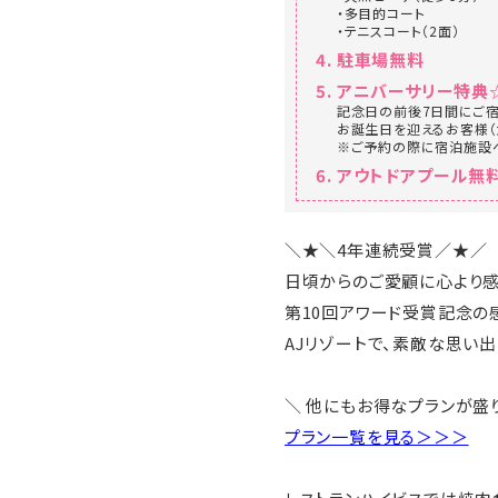
・多目的コート
・テニスコート（2面）
駐車場無料
アニバーサリー特典
記念日の前後7日間にご
お誕生日を迎えるお客様（
※ご予約の際に宿泊施設
アウトドアプール無料 
＼★＼4年連続受賞／★／
日頃からのご愛顧に心より感
第10回アワード受賞記念の
AJリゾートで、素敵な思い
＼ 他にもお得なプランが盛り
プラン一覧を見る＞＞＞