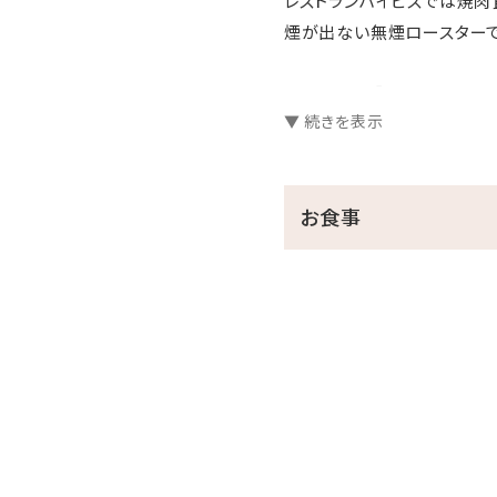
レストランハイビスでは焼
煙が出ない無煙ロースター
【プラン特典】
▼ 続きを表示
・ご滞在中、伊計島温泉～
【伊計島天然温泉～黒潮の
お食事
掘削深度1，135mから湧き
塩湯かつ炭酸水素を含んだ弱
冷え性・肩凝りや血行障害の
★沖縄本島東海岸”海中道路
★サトウキビ畑と青い海、昔
★各種屋外スポーツコート、
す。