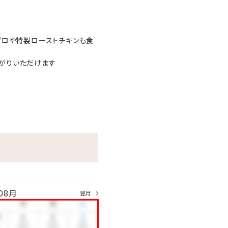
グロや特製ローストチキンも食
がりいただけます
08月
翌月