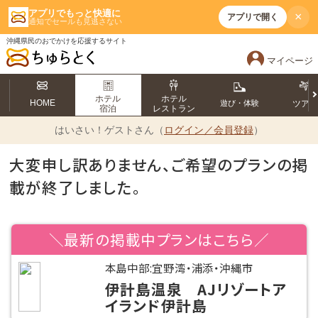
アプリでもっと快適に
×
アプリで開く
通知でセールも見逃さない
沖縄県民のおでかけを応援するサイト
マイページ
ホテル
ホテル
HOME
遊び・体験
ツア
宿泊
レストラン
はいさい！
ゲストさん（
ログイン／会員登録
）
大変申し訳ありません、ご希望のプランの掲
載が終了しました。
＼最新の掲載中プランはこちら／
本島中部:宜野湾・浦添・沖縄市
伊計島温泉 AJリゾートア
イランド伊計島