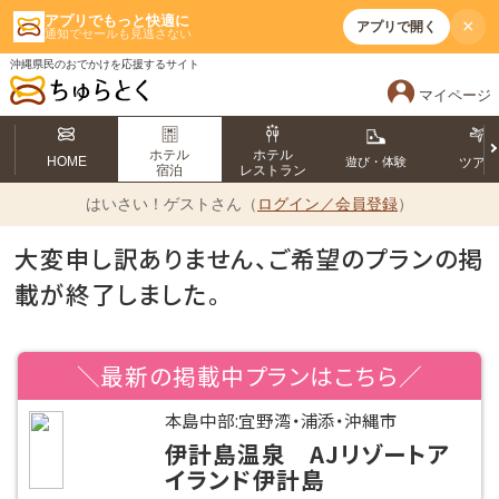
アプリでもっと快適に
×
アプリで開く
通知でセールも見逃さない
沖縄県民のおでかけを応援するサイト
マイページ
ホテル
ホテル
HOME
遊び・体験
ツア
宿泊
レストラン
はいさい！
ゲストさん（
ログイン／会員登録
）
大変申し訳ありません、ご希望のプランの掲
載が終了しました。
＼最新の掲載中プランはこちら／
本島中部:宜野湾・浦添・沖縄市
伊計島温泉 AJリゾートア
イランド伊計島