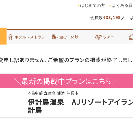
はじめての方
よくある質
会員数
433,199
人 
泊
ホテルレストラン
遊び・体験
ツアー
変申し訳ありません、ご希望のプランの掲載が終了しまし
＼最新の掲載中プランはこちら／
本島中部:宜野湾・浦添・沖縄市
伊計島温泉 AJリゾートアイラ
計島