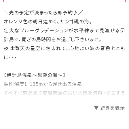
＼先の予定が決まったら即予約♪／
オレンジ色の朝日煌めく、サンゴ礁の海。
壮大なブルーグラデーションが水平線まで見渡せる伊
計島で、寛ぎの島時間をお過ごし下さいませ。
夜は満天の星空に包まれて、心地よい波の音色ととも
に・・・
【伊計島温泉～黒潮の湯～】
掘削深度1，135mから湧き出る温泉。
すべすべ感があり皮膚表面の古い角質を溶解・除去する
作用により肌を滑らかにし、新陳代謝の促進が期待でき
▼ 続きを表示
ます。
塩湯かつ炭酸水素を含んだ弱アルカリ性の通称「美人
の湯」の温泉です。