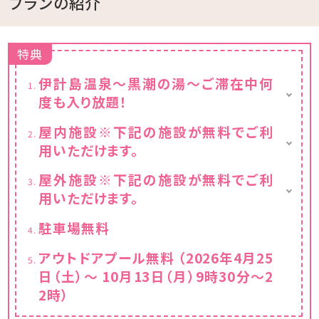
プランの紹介
特典
伊計島温泉～黒潮の湯～ご滞在中何
度も入り放題！
通常：大人1,000円
屋内施設※下記の施設が無料でご利
※毎週水曜日はメンテナンスの為、営業時間
用いただけます。
が異なります。
（午前06:00～10:00、午後17:00～23:00）
・卓球（ホテル本館1F）
屋外施設※下記の施設が無料でご利
・キッズステーション（ホテル本館1F）
用いただけます。
・天然ビーチ（徒歩5分）
駐車場無料
・多目的コート
・テニスコート（2面）
アウトドアプール無料 （2026年4月25
日（土）～ 10月13日（月）9時30分～2
2時）