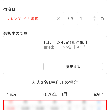
■屋外施設※下記の施設が無料でご利用いただけま
宿泊日
す。
×
・天然ビーチ（徒歩５分）
から
泊
・多目的コート
選択中の部屋
・テニスコート（２面）
【コテージ43㎡（和洋室）】
和洋室
1～5名
43㎡
【ゲストサービス】
・車椅子貸出
・レンタサイクル（有料）
変更する
・ベビーカー、ベビーベッド貸出(1日～3日 ￥1,080）
※レンタル備品は数に限りがございます（要事前予約）
大人2名1室利用の場合
2026年10月
前月
翌月