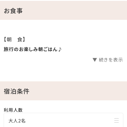
アトピー性皮膚炎等への効果が期待でき、炭酸泉は血
お食事
液の循環がよくなることで、冷え性・肩凝りや血行障害
の改善、筋肉疲労の緩和など、幅広い効果が期待できま
す。
【朝 食】
旅行のお楽しみ朝ごはん♪
（午前06:00～10:00、午後17:00～23:00）
▼ 続きを表示
※毎週水曜日はメンテナンスの為、営業時間が変わりま
す。
■屋内施設※下記の施設が無料でご利用いただけま
宿泊条件
す。
・卓球（ホテル本館１F）
利用人数
・キッズステーション（ホテル本館１F）
大人2名