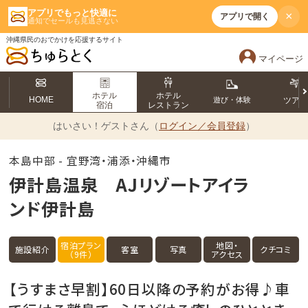
アプリでもっと快適に
×
アプリで開く
通知でセールも見逃さない
沖縄県民のおでかけを応援するサイト
マイページ
ホテル
ホテル
HOME
遊び・体験
ツア
宿泊
レストラン
はいさい！
ゲストさん（
ログイン／会員登録
）
本島中部 - 宜野湾・浦添・沖縄市
伊計島温泉 AJリゾートアイラ
ンド伊計島
宿泊プラン
地図・
施設紹介
客室
写真
クチコミ
（9件）
アクセス
【うすまさ早割】60日以降の予約がお得♪車