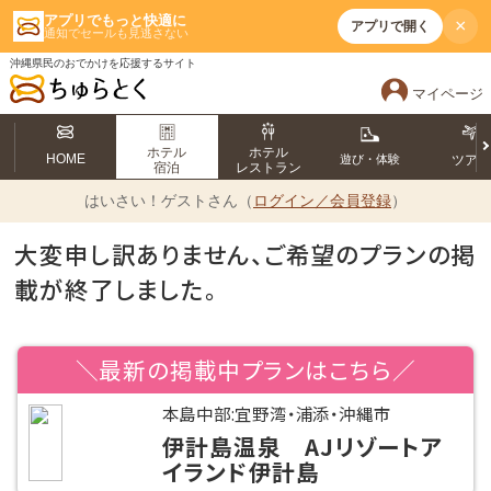
アプリでもっと快適に
×
アプリで開く
通知でセールも見逃さない
沖縄県民のおでかけを応援するサイト
マイページ
ホテル
ホテル
HOME
遊び・体験
ツア
宿泊
レストラン
はいさい！
ゲストさん（
ログイン／会員登録
）
大変申し訳ありません、ご希望のプランの掲
載が終了しました。
＼最新の掲載中プランはこちら／
本島中部:宜野湾・浦添・沖縄市
伊計島温泉 AJリゾートア
イランド伊計島