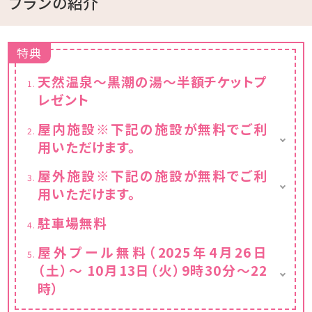
プランの紹介
特典
天然温泉～黒潮の湯～半額チケットプ
レゼント
屋内施設※下記の施設が無料でご利
用いただけます。
・卓球（ホテル本館1F）
屋外施設※下記の施設が無料でご利
・キッズステーション（ホテル本館1F）
用いただけます。
・天然ビーチ（徒歩5分）
駐車場無料
・多目的コート
・テニスコート（2面）
屋外プール無料（2025年4月26日
（土）～ 10月13日（火）9時30分～22
時）
水深の浅いお子様用のプールもございます！