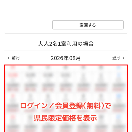
・天然ビーチ（徒歩５分）
・多目的コート
・テニスコート（２面）
変更する
【ゲストサービス】
大人2名1室利用の場合
・車椅子貸出
・レンタサイクル（有料）
2026年08月
前月
翌月
・ベビーカー、ベビーベッド貸出(1日～3日 ￥1,080）
※レンタル備品は数に限りがございます（要事前予約）
＼第9回ちゅらとくアワード受賞／
特別な受賞記念プランをご用意！
▼先の日程をご希望の方
2食＋飲み放題付
⇒プランを見る！
▼直前のご予約をご希望の方