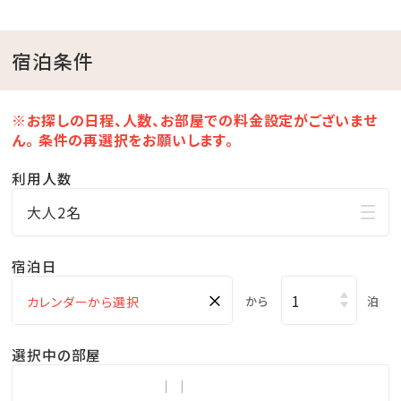
伊計島温泉～黒潮の湯～半額チケットプレゼント！
大人：1000円 ⇒ 500円/小人600円 ⇒ 300円/幼
宿泊条件
児無料
※毎週水曜日はメンテナンスの為、営業時間が変わりま
※お探しの日程、人数、お部屋での料金設定がございませ
す。
ん。 条件の再選択をお願いします。
（午前06:00～10:00、午後17:00～23:00）
利用人数
■屋内施設※下記の施設が無料でご利用いただけま
大人2名
す。
・卓球（ホテル本館１F）
宿泊日
・キッズステーション（ホテル本館１F）
×
から
泊
■屋外施設※下記の施設が無料でご利用いただけま
選択中の部屋
す。