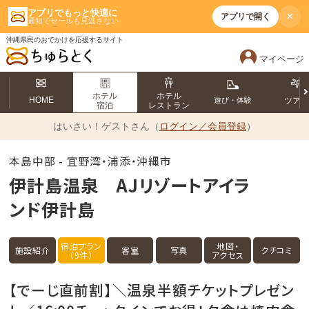
アプリでもっと快適に
×
アプリで開く
通知でセールも見逃さない
沖縄県民のおでかけを応援するサイト
マイページ
ホテル
ホテル
HOME
遊び・体験
ツア
宿泊
レストラン
はいさい！
ゲストさん（
ログイン／会員登録
）
本島中部 - 宜野湾・浦添・沖縄市
伊計島温泉 AJリゾートアイラ
ンド伊計島
宿泊プラン
地図・
施設紹介
客室
写真
クチコミ
（9件）
アクセス
【でーじ直前割】＼温泉半額チケットプレゼン