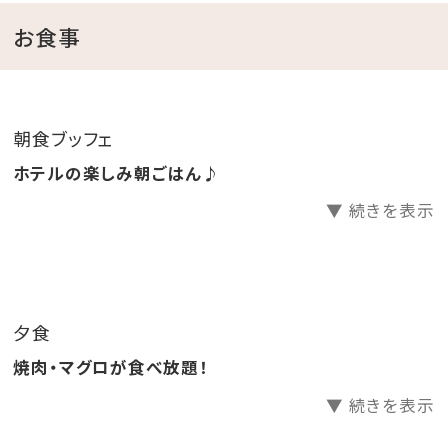
上がりいただけます♪
お食事
【伊計島温泉～黒潮の湯～】
掘削深度1，135mから湧き出る温泉。
朝食ブッフェ
すべすべ感があり皮膚表面の古い角質を溶解・除去する
ホテルの楽しみ朝ごはん♪
作用により肌を滑らかにし、新陳代謝の促進が期待でき
▼ 続きを表示
ます。
塩湯かつ炭酸水素を含んだ弱アルカリ性の通称「美人
の湯」の温泉です。
アトピー性皮膚炎等への効果が期待でき、炭酸泉は血
夕食
液の循環がよくなることで、冷え性・肩凝りや血行障害
焼肉・マグロが食べ放題！
の改善、筋肉疲労の緩和など、幅広い効果が期待できま
す。
▼ 続きを表示