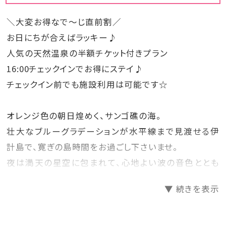
＼大変お得なで～じ直前割／
お日にちが合えばラッキー♪
人気の天然温泉の半額チケット付きプラン
16:00チェックインでお得にステイ♪
チェックイン前でも施設利用は可能です☆
オレンジ色の朝日煌めく、サンゴ礁の海。
壮大なブルーグラデーションが水平線まで見渡せる伊
計島で、寛ぎの島時間をお過ごし下さいませ。
夜は満天の星空に包まれて、心地よい波の音色ととも
に・・・
▼ 続きを表示
レストランハイビスでは焼肉食べ放題！
煙が出ない無煙ロースターでお肉もヘルシーにお召し