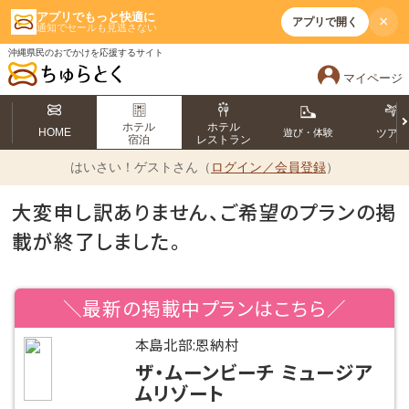
アプリでもっと快適に
×
アプリで開く
通知でセールも見逃さない
沖縄県民のおでかけを応援するサイト
マイページ
ホテル
ホテル
HOME
遊び・体験
ツア
宿泊
レストラン
はいさい！
ゲストさん（
ログイン／会員登録
）
大変申し訳ありません、ご希望のプランの掲
載が終了しました。
＼最新の掲載中プランはこちら／
本島北部:恩納村
ザ・ムーンビーチ ミュージア
ムリゾート