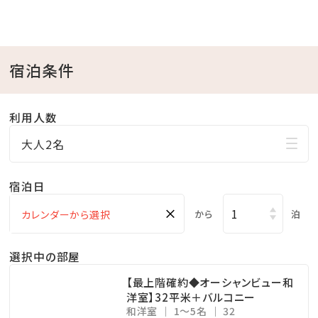
楽しみください。
※ご予約状況によりバイキングではなく朝食ボックスで
のご提供となる場合がございます。
宿泊条件
■当館のココがおすすめ
利用人数
□全室オーシャンビュー確約！
大人2名
□沖縄と言えば海！ホテル目の前がプライベートビーチ
♪
宿泊日
チェックイン後、お部屋で水着に着替えてビーチへ直
×
行！
から
泊
□ご家族に人気の屋外プールあり
選択中の部屋
小さなお子様連れのパパママも屋外プールだったら
お楽しみ頂けます♪
【最上階確約◆オーシャンビュー和
洋室】32平米＋バルコニー
ここからも海の眺めを楽しめます！
和洋室
1～5名
32