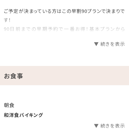
ご予定が決まっている方はこの早割90プランで決まりで
す！
90日前までの早期予約で一番お得！基本プランから
25%OFF！
▼ 続きを表示
プランで迷っているお客様必見の早期割90プランです！
見つけた方は、是非お早めにご予約くださいませ♪
＝＝＝＝＝＝＝＝＝＝＝＝＝＝＝＝＝＝＝＝
お食事
■ご朝食（07：00～09：00）
地元の旬食材を使った、和洋バイキングをご用意♪
朝食
みんな大好き卵料理や焼き魚、朝ごはんに嬉しいお漬
和洋食バイキング
物も、種類豊富に揃えました！
▼ 続きを表示
東シナ海が一望できるレストランで、ホテルの朝食をお