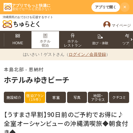
アプリでもっと快適に
×
アプリで開く
通知でセールも見逃さない
沖縄県民のおでかけを応援するサイト
マイページ
ホテル
ホテル
HOME
遊び・体験
ツア
宿泊
レストラン
はいさい！
ゲストさん（
ログイン／会員登録
）
本島北部 - 恩納村
ホテルみゆきビーチ
宿泊プラン
地図・
施設紹介
客室
写真
クチコミ
（19件）
アクセス
【うすまさ早割】90日前のご予約でお得に♪
全室オーシャンビューの沖縄満喫旅◆朝食付
き◆