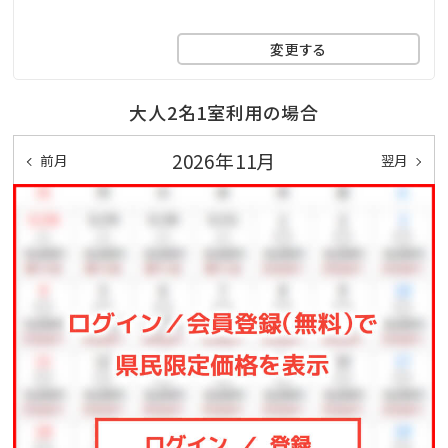
※遊泳期間…４月～１０月末迄
□無料の展望大浴場
変更する
マリンスポーツやレジャーで 疲れた身体をのんびり
休めることのできる広々空間。
大人2名1室利用の場合
ここからも美しい海を眺めることができます！
2026年11月
前月
翌月
※ご利用時間…06：00～10：00／15：00～24：00
※温泉ではございません
★☆観光情報☆★
●那覇空港まで、車で約1.5時間
●一度は行ってみたい!美ら海水族館まで、車で約50分
●モンドセレクション受賞作品多数!御菓子御殿「恩納
店」まで、車で約2分
●崖の下に広がるエメラルドの美しい海!万座毛まで、
車で約10分