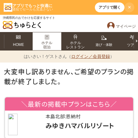
アプリでもっと快適に
×
アプリで開く
通知でセールも見逃さない
沖縄県民のおでかけを応援するサイト
マイページ
ホテル
ホテル
HOME
遊び・体験
ツア
宿泊
レストラン
はいさい！
ゲストさん（
ログイン／会員登録
）
大変申し訳ありません、ご希望のプランの掲
載が終了しました。
＼最新の掲載中プランはこちら／
本島北部:恩納村
みゆきハマバルリゾート