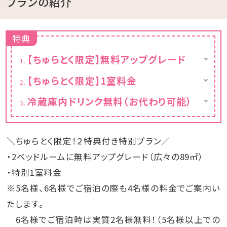
プランの紹介
特典
【ちゅらとく限定】無料アップグレード
ちゅらとく限定で2ベッドルームに無料アップ
【ちゅらとく限定】1室料金
グレード！
5名様でも6名様でも、4名宿泊時と同料金で
冷蔵庫内ドリンク無料（お代わり可能）
ご宿泊頂けます。
オリオンビール、チューハイ、ノンアルコールビ
6名様でご宿泊の場合、実質2名様が無料とな
ール、さんぴん茶、ミネラルウォーター、沖縄バ
ります。
ヤリース、ロックアイス
＼ちゅらとく限定！２特典付き特別プラン／
・2ベッドルームに無料アップグレード（広々の89㎡）
・特別1室料金
※5名様、6名様でご宿泊の際も4名様の料金でご案内い
たします。
6名様でご宿泊時は実質2名様無料！（5名様以上での