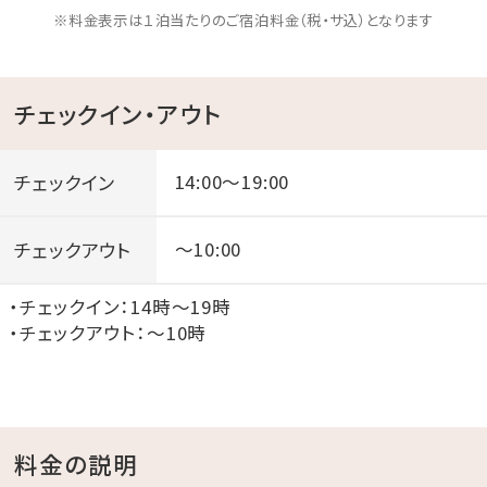
可能に♪6名様での宿泊で実質2名様が無料！
※料金表示は１泊当たりのご宿泊料金（税・サ込）となります
89平米以上の広いお部屋には2ベッドルームに備え付
けキッチンまであり、ご家族やご友人との宿泊におすす
めです。
チェックイン・アウト
さらに豊富な貸出グッズやこだわりのアメニティもとっ
ても魅力的。
チェックイン
14:00～19:00
ぜひ下記からチェックしてみて下さいね。
チェックアウト
～10:00
■客室備品＆アメニティ■
・チェックイン：14時～19時
・＜客室設備＞
・チェックアウト：～10時
ワイヤレススピーカー（BALUMUDA）、DVDプレイヤ
ー、無線LAN
洗濯機＆乾燥機、ランタン 他
・＜キッチン家電＞
料金の説明
電子レンジ、オーブントースター、ポット（いずれも