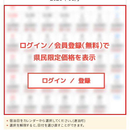
・美ら海水族館（車で約30分）
・今帰仁（なきじん）城跡（車で約20分）
・備瀬のフクギ並木（車で約25分）
・ナゴパイナップルパーク（車で約22分）
■アクセス■
・那覇空港より車で約90分（高速道路利用）
ーちゅらとくスタッフよりー
ヴィラタイプのお部屋に専用のインフィニティプールと
ジャグジー、海の見えるビューバスまで！
プールは弱温水タイプなので冬場も楽しめ、さらにお部
屋からビーチに直接降りれるのも嬉しいポイント◎
宿泊日をカレンダーから選択してください。(連泊可)
なんと今回は5名でも6名でも4名様の料金でご宿泊が
選択を解除すると、日付を選び直すことができます。