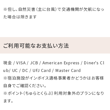
セット（YUMEJIN）
※但し、自然災害（主に台風）で交通機関が欠航になっ
タオル類、プール⽤タオル、パジャマ 他
た場合は除きます
・＜貸出備品（フロントまでお申し付けください）＞
浮き輪、マリングッズ、DVD、⾳楽CD、クーラーボック
ス、レジャーシート
キッチングッズ、お⼦様⽤グッズ、ヘルスケアグッズ 他
ご利用可能なお支払い方法
※BBQ⽤の無煙ロースターは有料（1,000円・税込）
となります。
現金 / VISA / JCB / American Express / Diner's Cl
※Princessテーブルグリルは有料（2,000円・税込）と
ub/ UC / DC / UFJ Card / Master Card
なります。
※宿泊施設がインボイス適格事業者かどうかはお客様
自身でご確認ください。
※ポイント（ちゅらとくらぶ）利用対象外のプランになり
ます。