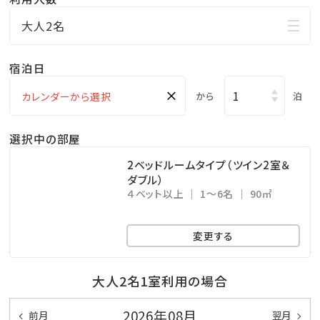
■チェックイン方法■
・フロント棟でチェックインとなります。
大人2名
※さまざまな備品の貸し出しは、こちらで承っておりま
す。（無料、有料各種）
宿泊日
×
から
泊
■ご夕食■
・ご夕食のご用意はございませんが、本格システムキッチ
選択中の部屋
ン、調理器具を完備しております。お好きなお料理をお
2ベッドルームタイプ（ツイン2室＆
楽しみいただけます。
ダブル）
４ベット以上
1～6名
90㎡
■ご朝食■
変更する
・朝食のご用意はございません。
大人2名1室利用の場合
■周辺情報■
・古宇利島（車で約3分）
2026年08月
前月
翌月