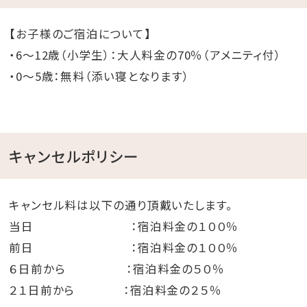
BALUMUDA）
【お子様のご宿泊について】
冷蔵庫、炊飯器、食洗機（ビルトインタイプ）
・6～12歳（小学生）：大人料金の70％（アメニティ付）
ソーダストリーム、コーヒーメーカー（ネスカフェ ドル
・0～5歳：無料（添い寝となります）
チェグスト）
・＜調理関連＞
調理用鍋、フライパン、調理器具各種、ワインオープナ
ー＆グラス
キャンセルポリシー
琉球グラス、食器類（やちむん）、カトラリー 他
・＜フリードリンク＞
キャンセル料は以下の通り頂戴いたします。
オリオンビール、チューハイ、ノンアルコールビール、
当日 ：宿泊料金の１００％
さんぴん茶
前日 ：宿泊料金の１００％
ミネラルウォーター、沖縄バヤリース、ロックアイス
６日前から ：宿泊料金の５０％
・＜アメニティ＞
２１日前から ：宿泊料金の２５％
THANN（タン）ヘアケア＆ボディソープ、化粧⽔＆洗顔