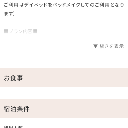
ご利用はデイベッドをベッドメイクしてのご利用となり
ます）
■プラン内容■
すべてのヴィラに、弱温水式のプライベートプール＆ジ
▼ 続きを表示
ャグジー、キッチン＆家電を備えております。オーシャン
ビュー＆プール付、ワンランク上のプライベートヴィラで
コンドミニアムだから実現できる優雅なひとときをお過
ごしください。
お食事
■お部屋情報■
ベッドルーム（ツイン）、デイベッド（ダブル）、プール、ジ
宿泊条件
ャグジー、テラス
利用人数