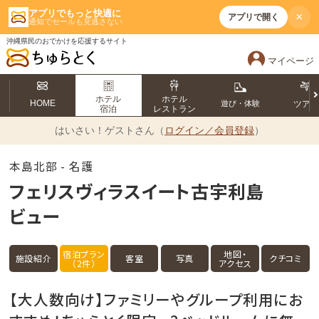
アプリでもっと快適に
×
アプリで開く
通知でセールも見逃さない
沖縄県民のおでかけを応援するサイト
マイページ
ホテル
ホテル
HOME
遊び・体験
ツア
宿泊
レストラン
はいさい！
ゲストさん（
ログイン／会員登録
）
本島北部 - 名護
フェリスヴィラスイート古宇利島
ビュー
宿泊プラン
地図・
施設紹介
客室
写真
クチコミ
（2件）
アクセス
【大人数向け】ファミリーやグループ利用にお