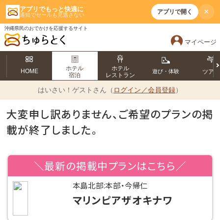
アプリでもっと快適に
×
アプリで開く
通知でセールも見逃さない
沖縄県民のおでかけを応援するサイト
マイページ
ホテル
ホテル
HOME
遊び・体験
ツア
宿泊
レストラン
はいさい！
ゲストさん（
ログイン／会員登録
）
大変申し訳ありません、ご希望のプランの掲
載が終了しました。
＼最新の掲載中プランはこちら／
本島北部:本部・今帰仁
マリンピアザオキナワ