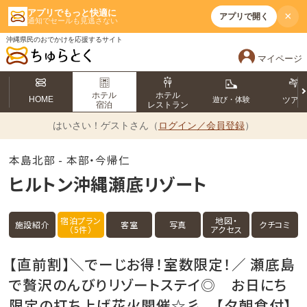
アプリでもっと快適に
×
アプリで開く
通知でセールも見逃さない
沖縄県民のおでかけを応援するサイト
マイページ
ホテル
ホテル
HOME
遊び・体験
ツア
宿泊
レストラン
はいさい！
ゲストさん（
ログイン／会員登録
）
本島北部 - 本部・今帰仁
ヒルトン沖縄瀬底リゾート
宿泊プラン
地図・
施設紹介
客室
写真
クチコミ
（5件）
アクセス
【直前割】＼でーじお得！室数限定！／ 瀬底島
で贅沢のんびりリゾートステイ◎ お日にち
限定の打ち上げ花火開催☆彡 【夕朝食付】