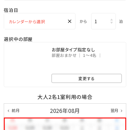
で、予めご了承ください。
宿泊日
※最新のレストラン情報はホテル公式サイトをご確認、
またはホテルへお問合せください。
×
から
泊
□■屋内プール■□
選択中の部屋
営業時間：6:00～22:00
お部屋タイプ指定なし
ジャグジー付き温水プールあり
部屋おまかせ
1～4名
□■屋外プール■□
変更する
営業時間：
7月1日～9月30日 8:30～20:30
大人2名1室利用の場合
□■アクセス■□
2026年08月
前月
翌月
那覇空港より車で約90分。
許田ICより車で約35分。