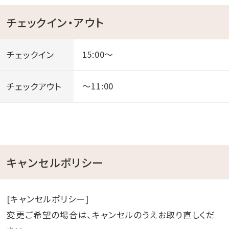
いたします。
不泊/不着 ：宿泊料金の１００％
チェックイン・アウト
チェックイン
15:00～
【館内一部レストランと施設の営業開始変更について】
※日程・営業内容について、状況により予告なく変更と
チェックアウト
～11:00
なる場合がございます。予めご了承ください。
キャンセルポリシー
[キャンセルポリシー]
変更ご希望の場合は、キャンセルのうえお取り直しくだ