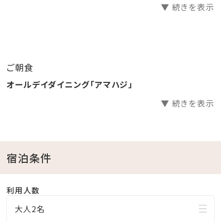
▼ 続きを表示
-毎週土曜日、8月11日(火)、8月13日(木)、9月21日
(月)、9月23日(水)
-20:00～(約3分間)
※天候やその他状況により変更になる場合がございま
ご朝食
す。
オールデイダイニング「アマハジ」
※最新の情報はホテル公式ホームページをご覧下さ
い。
▼ 続きを表示
⇒詳細はこちら！
□■食事■□
宿泊条件
1階オールデイダイニング「アマハジ」
夕食 / 17:30 - 21:30 (ラストオーダー21:00)
利用人数
朝食 / 6:30 - 10:30 (ラストオーダー10:00)
※上記内容は予告なく変更となる場合がございますの
大人2名