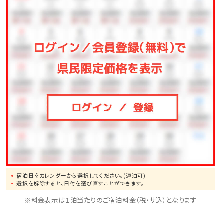
国道331号線経由、沖縄自動車道「豊見城名嘉地」ICか
ら「許田」ICを経由。国道58号線から国道449号線へ25
キロ直進。瀬底大橋（交差点）で左折し瀬底大橋を渡
り、県道172号線から2キロ先となります。
【キャンセルポリシー】
変更ご希望の場合は、キャンセルのうえお取り直しくだ
さい。
ご予約の変更またはキャンセルは、ご到着日の1日前ま
で承ります。
宿泊日をカレンダーから選択してください。(連泊可)
選択を解除すると、日付を選び直すことができます。
[連絡なしの不泊について]
※料金表示は１泊当たりのご宿泊料金（税・サ込）となります
当日のご連絡、または不泊については以下の通り頂戴