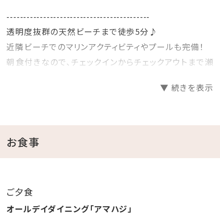
-------------------------------------------
透明度抜群の天然ビーチまで徒歩5分♪
近隣ビーチでのマリンアクティビティやプールも完備！
朝食付きなので、チェックインからチェックアウトまで瀬
底島でお寛ぎ頂ける大満足プラン！
▼ 続きを表示
美しい自然とゆったりした島時間でプチ旅行気分を味
わえます♪
お食事
★☆迫力満点の花火をお部屋から楽しもう！打ち上げ
花火☆★
ホテル客室バルコニーなどから見れる花火は迫力満
ご夕食
点！リゾートでの夜を締めくくる、素敵な体験になること
オールデイダイニング「アマハジ」
でしょう。