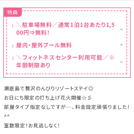
特典
＼駐車場無料／通常1泊1台あたり1,5
00円⇒無料！
通常1泊1台あたり1,500円のところ、ちゅらと
屋内・屋外プール無料
く限定プランでは無料にてご利用いただけま
〇プール用品無料レンタル
す♩
＼フィットネスセンター利用可能／※
ライフジャケット（S～LLサイズ）
年齢制限あり
アームヘルパー（子供用腕浮き輪）
ゴーグル（子供用＆大人用）
※16歳以下のお客様のご利用は成人の方(18
※数に限りがございます。
歳以上)の同伴が必要となります。安全上の理
由から12歳未満のお子様はご利用をお断りし
瀬底島で贅沢のんびりリゾートステイ◎
ております。
※フィットネスセンターにスタッフの配置はし
お日にち限定の打ち上げ花火開催☆彡
ておりません。
部屋タイプ指定なしですが…、料金設定頑張りました！
※ロッカー、タオルはホテル1階エレベーター
^^
ホール前の更衣所をご利用ください。
室数限定！お見逃しなく！