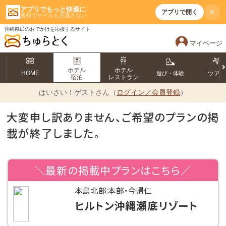
アプリでもっと快適に
×
アプリで開く
通知でセールも見逃さない
沖縄県民のおでかけを応援するサイト
マイページ
ホテル
ホテル
HOME
遊び・体験
ツア
宿泊
レストラン
はいさい！
ゲストさん（
ログイン／会員登録
）
大変申し訳ありません、ご希望のプランの掲
載が終了しました。
＼最新の掲載中プランはこちら／
本島北部:本部・今帰仁
ヒルトン沖縄瀬底リゾート