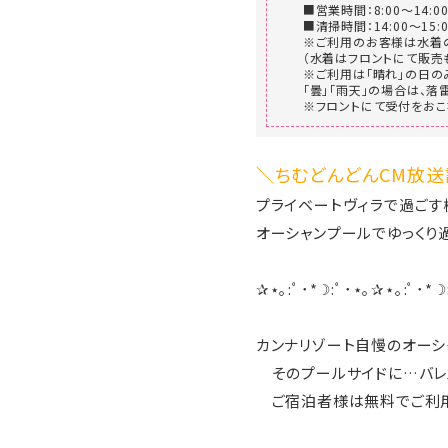
■営業時間：8:00～14:00
■清掃時間：14:00～15:0
※ご利用のお客様は水着の
（水着はフロントにて販売
※ご利用は「晴れ」の日の
「曇」「雨天」の場合は、
※フロントにて受付をおこ
＼ちむどんどんCM放送
プライベートヴィラで過ごす
オーシャンプールでゆっくり
✰⋆｡:ﾟ･*☽:ﾟ･⋆｡✰⋆｡:ﾟ･*☽
カンナリゾート自慢のオーシ
そのプールサイドに…バレ
ご宿泊者様は無料でご利用