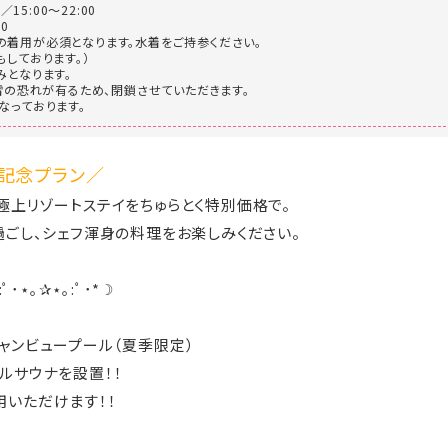
／15:00～22:00
0
着用が必須となります。水着をご持参ください。
もしております。）
みとなります。
落雷の恐れが有るため、閉鎖させていただきます。
なっております。
記念プラン／
極上リゾートステイをちゅらとく特別価格で。
過ごし、シェフ渾身の料理をお楽しみください。
:ﾟ･⋆｡✰⋆｡:ﾟ･*☽
ャンビュープール（夏季限定）
ルサウナを設置！！
いただけます！！