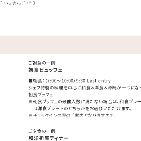
:ﾟ･⋆｡✰⋆｡:ﾟ･*☽
望の日程の空きがあるかも？！／
ご朝食の一例
朝食ビュッフェ
■朝食：（7:00～10:00）9:30 Last entry
シェフ特製の料理を中心に和食＆洋食＆沖縄が一つにな
朝食ブッフェ
※朝食ブッフェの最催人数に満たない場合は、和食プレ
は洋食プレートのどちらかをお選びいただけます。
ast entry
※チェックインの際のご案内となりますので、
和食＆洋食＆沖縄が一つになった朝食ブッフェ
予めご了承くださいませ。
に満たない場合は、和食プレートもしく
ご夕食の一例
をお選びいただけます。
和洋折衷ディナー