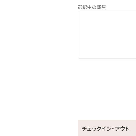
チェックインの際にスタッフ
選択中の部屋
当日ディナーのご予約状況
ご注文をお受けすることが
※居酒屋メニューは、当日の
予めご了承くださいませ。
■館内施設のご案内（ゲスト
○屋外インフィニティプール 
目の前に広がる美ら海に心
プールサイドには、ゆったり
【ご利用時間】10:00～22
※チェックアウト日の14：
チェックイン・アウト
〇バレルサウナ（通年利用可