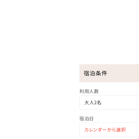
※チェックインの際のご案内
■夕食：和食料理人と洋食シ
（17:30～21:00）20:15 Last
琉球和洋折衷ディナー
〇前菜
〇造里
〇温物
宿泊条件
〇台の物
〇メインディッシュ
〇ご飯物
利用人数
〇椀物
大人2名
〇デザート
（一例）
宿泊日
※メニュー内容は季節やそ
◆夕食なしのプランでお食事