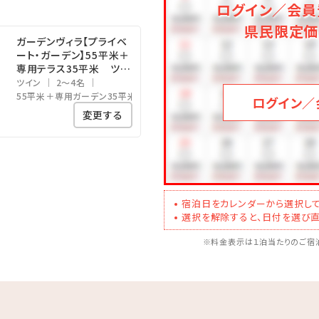
へその旨をお伝えください。
ログイン／会員
に空きがある場合は、居酒屋メニューで
県民限定価
ガーデンヴィラ【プライベ
できる場合がございます。
ート・ガーデン】55平米＋
状況により、お受けできない場合もございますので、
専用テラス35平米 ツイ
ンルーム
ツイン
2～4名
55平米＋専用ガーデン35平米
ログイン／
変更する
フリー）
4月～10月末までOPEN
宿泊日をカレンダーから選択して
躍るオーシャンビュープール
選択を解除すると、日付を選び直
くつろげる「ジャグジー」をご用意。
※料金表示は１泊当たりのご宿泊
：00
00までご利用いただけます
）