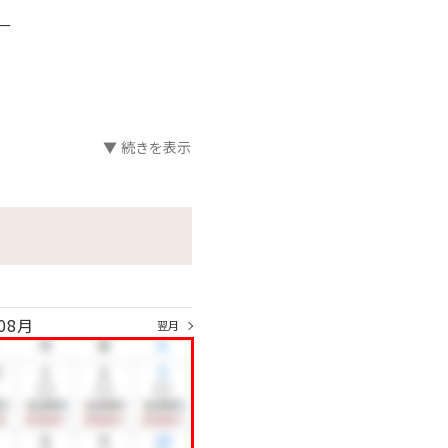
ー
▼ 続きを表示
変更する場合
08月
翌月