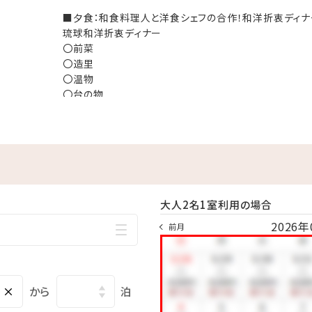
となりますので予めご了承くださいませ
■夕食：和食料理人と洋食シェフの合作！和洋折衷ディナ
琉球和洋折衷ディナー
ェフの合作！和洋折衷ディナー(夕食付プラン)
〇前菜
〇造里
 order
〇温物
〇台の物
〇メインディッシュ
〇ご飯物
〇椀物
〇デザート
（一例）
※メニュー内容は季節やその日の仕入れ状況により
がございます。
大人2名1室利用の場合
2026年
前月
の日の仕入れ状況により変更する場合がございます。
×
から
泊
を希望されるお客様に関しましては、