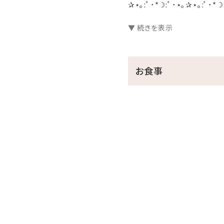
✰⋆｡:ﾟ･*☽:ﾟ･⋆｡✰⋆｡:ﾟ･*☽
▼ 続きを表示
＼お部屋タイプの変更で希
お食事
ガーデンヴィラダブル
オーシャンビューツイン
オーシャンビューダブル
◆お食事◆
■朝食：（7:00～10:00）9:30L
シェフ特製の料理を中心に
※朝食ブッフェの最催人数
は洋食プレートのどちらか