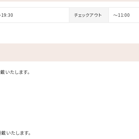
いただけます！！
をオーシャンビューで体験！
～19:30
チェックアウト
～11:00
とのって☆
00
様同伴でもご利用いただけません※
（11:00～23:00）Last entry～22:00
がってもOK！宴会の二次会などにもお気軽にご利用ください
戴いたします。
0％
／
％
となります
戴いたします。