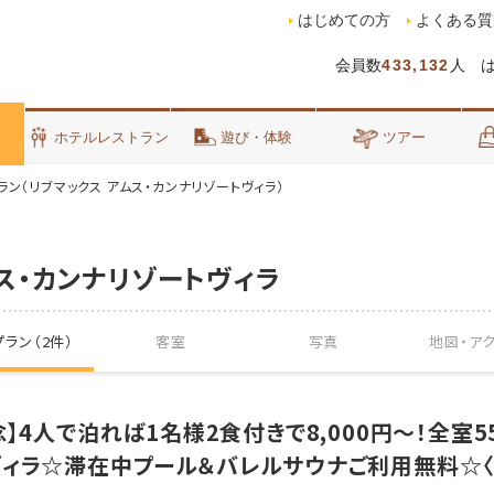
はじめての方
よくある質
会員数
433,132
人 
泊
ホテルレストラン
遊び・体験
ツアー
ラン（リブマックス アムス・カンナリゾートヴィラ）
ス・カンナリゾートヴィラ
ラン（2件）
客室
写真
地図・
ア
念】4人で泊れば1名様2食付きで8,000円～！全室
ヴィラ☆滞在中プール＆バレルサウナご利用無料☆〈