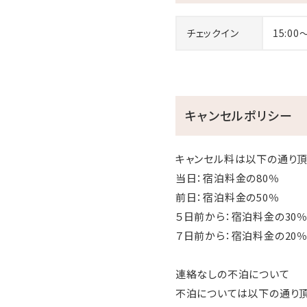
ご宿泊者様は無料でご利用
今流行りの「バレルサウナ」
チェックイン
15:00
サウナのあとはプールでと
【ご利用時間】8：00～22：
※15歳未満の方は保護者
キャンセルポリシー
〇カラオケルーム 〈最大定員10名〉
広々個室で、大人数で盛り上
キャンセル料は以下の通り頂
当日：宿泊料金の80％
前日：宿泊料金の50％
５日前から：宿泊料金の3
＼当館の魅力はこちらから
７日前から：宿泊料金の20
※YouTubeでの動画閲覧
連絡なしの不泊について
不泊については以下の通り頂