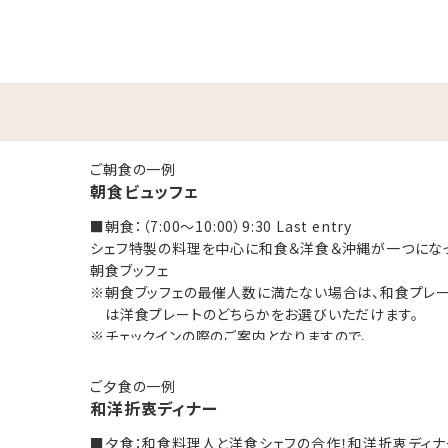
:ﾟ･⋆｡✰⋆｡:ﾟ･*☽
ast entry
和食＆洋食＆沖縄が一つになった朝食ブッフェ
ご朝食の一例
に満たない場合は、和食プレートもしく
朝食ビュッフェ
をお選びいただけます。
■朝食：（7:00～10:00）9:30 Last entry
となりますので予めご了承くださいませ
シェフ特製の料理を中心に和食＆洋食＆沖縄が一つにな
朝食ブッフェ
ェフの合作！和洋折衷ディナー(夕食付プラン)
※朝食ブッフェの最催人数に満たない場合は、和食プレ
は洋食プレートのどちらかをお選びいただけます。
 order
※チェックインの際のご案内となりますので、
予めご了承くださいませ。
ご夕食の一例
和洋折衷ディナー
■夕食：和食料理人と洋食シェフの合作！和洋折衷ディナ