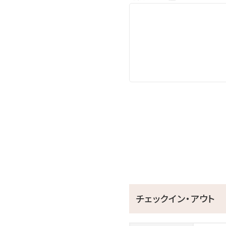
○屋外インフィニティプール 
目の前に広がる美ら海に心
プールサイドには、ゆったり
【ご利用時間】10:00～22
※チェックアウト日の14：
〇バレルサウナ（通年利用可
ご宿泊者様は無料でご利用
今流行りの「バレルサウナ」
サウナのあとはプールでと
【ご利用時間】8：00～22：
※15歳未満の方は保護者
チェックイン・アウト
〇カラオケルーム 〈最大定員10名〉
広々個室で、大人数で盛り上