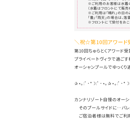
※ご利用のお客様は水着の
（水着はフロントにて販売
※ご利用は「晴れ」の日の
「曇」「雨天」の場合は、
※フロントにて受付をおこ
＼祝☆第10回アワード
第10回ちゅらとくアワード
プライベートヴィラで過ごす
オーシャンプールでゆっくり
✰⋆｡:ﾟ･*☽:ﾟ･⋆｡✰⋆｡:ﾟ･*☽
カンナリゾート自慢のオーシ
そのプールサイドに…バレ
ご宿泊者様は無料でご利用