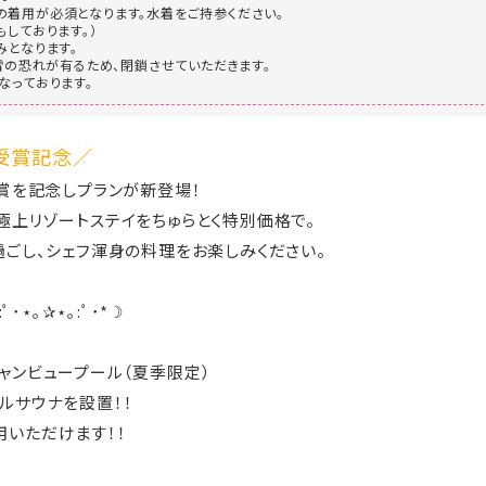
着用が必須となります。水着をご持参ください。
もしております。）
みとなります。
落雷の恐れが有るため、閉鎖させていただきます。
なっております。
受賞記念／
受賞を記念しプランが新登場！
極上リゾートステイをちゅらとく特別価格で。
過ごし、シェフ渾身の料理をお楽しみください。
:ﾟ･⋆｡✰⋆｡:ﾟ･*☽
ャンビュープール（夏季限定）
ルサウナを設置！！
いただけます！！