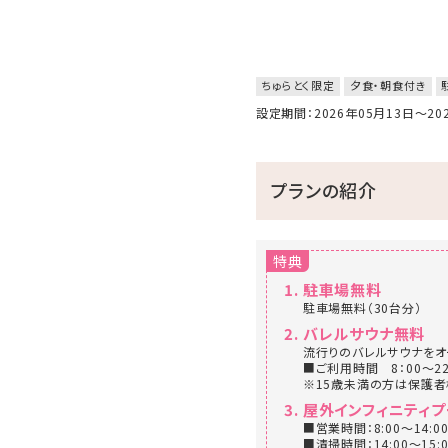
ちゅらとく限定
夕食・朝食付き
設定期間：2026年05月13日～2
プランの紹介
特典
駐車場無料
駐車場無料（30台分）
バレルサウナ無料
流行りのバレルサウナをオ
■ご利用時間 8：00～22
※15歳未満の方は保護
屋外インフィニティプ
■営業時間：8:00～14:00
■清掃時間：14:00～15:0