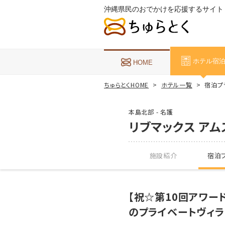
沖縄県民のおでかけを応援するサイト
ホテル宿
HOME
ちゅらとくHOME
ホテル一覧
宿泊プ
本島北部 - 名護
リブマックス アム
施設紹介
宿泊プ
【祝☆第10回アワー
のプライベートヴィ