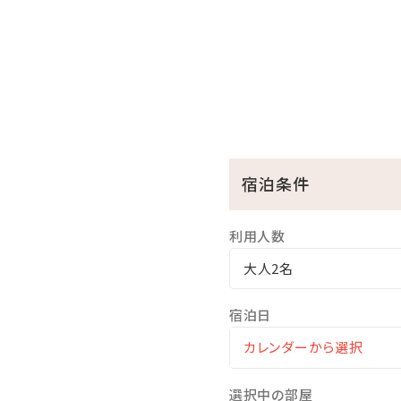
〇台の物
〇メインディッシュ
〇ご飯物
〇椀物
〇デザート
（一例）
※メニュー内容は季節やそ
宿泊条件
◆夕食なしのプランでお食事
チェックインの際にスタッフ
当日ディナーのご予約状況
利用人数
ご注文をお受けすることが
大人2名
※居酒屋メニューは、当日の
予めご了承くださいませ。
宿泊日
■館内施設のご案内（ゲスト
選択中の部屋