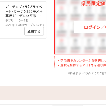
県民限定価
ガーデンヴィラ【プライベ
4月～10月末までOPEN
ート・ガーデン】55平米＋
躍るオーシャンビュープール
専用ガーデン35平米 キ
ングベッドルーム
ダブル
2～4名
くつろげる「ジャグジー」をご用意。
55平米＋専用ガーデン35平米
ログイン／
：00
変更する
00までご利用いただけます
）
いただけます！！
宿泊日をカレンダーから選択して
をオーシャンビューで体験！
選択を解除すると、日付を選び直
とのって☆
※料金表示は１泊当たりのご宿泊
00
様同伴でもご利用いただけません※
（11:00～23:00）Last entry～22:00
がってもOK！宴会の二次会などにもお気軽にご利用ください