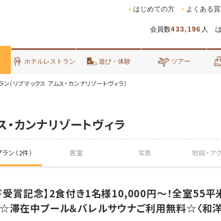
はじめての方
よくある質
会員数
433,196
人 
泊
ホテルレストラン
遊び・体験
ツアー
ラン（リブマックス アムス・カンナリゾートヴィラ）
ス・カンナリゾートヴィラ
ラン（2件）
客室
写真
地図・
ア
ド受賞記念】2食付き1名様10,000円～！全室55
ラ☆滞在中プール＆バレルサウナご利用無料☆〈和洋