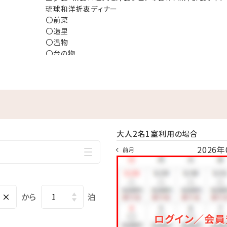
琉球和洋折衷ディナー
〇前菜
〇造里
〇温物
〇台の物
〇メインディッシュ
〇ご飯物
〇椀物
の日の仕入れ状況により変更する場合がございます。
〇デザート
を希望されるお客様に関しましては、
（一例）
へその旨をお伝えください。
※メニュー内容は季節やその日の仕入れ状況により
に空きがある場合は、居酒屋メニューで
がございます。
大人2名1室利用の場合
できる場合がございます。
2026年
前月
状況により、お受けできない場合もございますので、
×
から
泊
フリー）
ログイン／会員