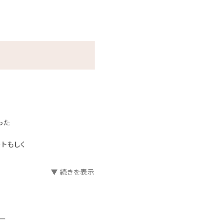
った
ートもしく
▼ 続きを表示
ー