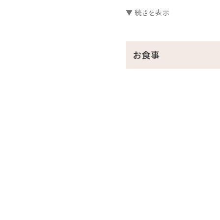
✰⋆｡:ﾟ･*☽:ﾟ･⋆｡✰⋆｡:ﾟ･*☽
▼ 続きを表示
◆お食事◆
お食事
■朝食：（7:00～10:00）9:30L
シェフ特製の料理を中心に
※朝食ブッフェの最催人数
は洋食プレートのどちらか
※チェックインの際のご案内
■夕食：和食料理人と洋食シ
（17:30～21:00）20:15 Last
琉球和洋折衷ディナー
〇前菜
〇造里
〇温物