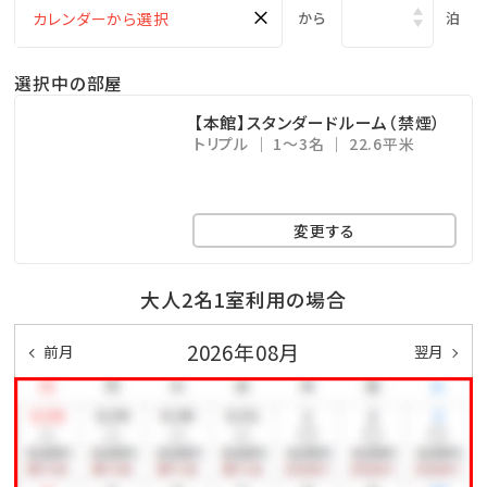
約2分）をご利用いただけます。
×
から
泊
入浴料：大人330円（税込）、子供4～12歳 275円（税込）
※3歳までは、無料
選択中の部屋
ご利用可能時間：16:00～23:00（最終受付 22:30）
【本館】スタンダードルーム（禁煙）
トリプル
1～3名
22.6平米
＜ゴルフ＞
ご宿泊者様限定、特別割引料金：お一人様 特別料
変更する
金“18H 2,200円”でプレー頂けます！
通常価格18H 平日3,150円（土日祝3,700円）
大人2名1室利用の場合
※レンタル品は有料
A 貸しクラブ（ハーフセット）1,100円
2026年08月
前月
翌月
B 貸しカート（1台につき） 500円
C ロッカー無料
※ゴルフご希望の場合は、必ず事前にゴルフ場クラブハ