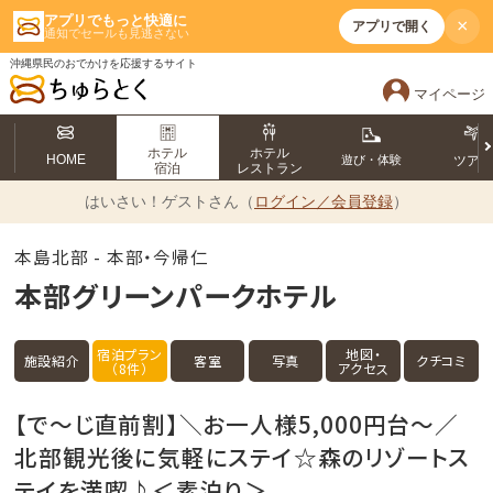
アプリでもっと快適に
×
アプリで開く
通知でセールも見逃さない
沖縄県民のおでかけを応援するサイト
マイページ
ホテル
ホテル
HOME
遊び・体験
ツア
宿泊
レストラン
はいさい！
ゲストさん（
ログイン／会員登録
）
本島北部 - 本部・今帰仁
本部グリーンパークホテル
宿泊プラン
地図・
施設紹介
客室
写真
クチコミ
（8件）
アクセス
【で～じ直前割】＼お一人様5,000円台～／
北部観光後に気軽にステイ☆森のリゾートス
テイを満喫♪＜素泊り＞