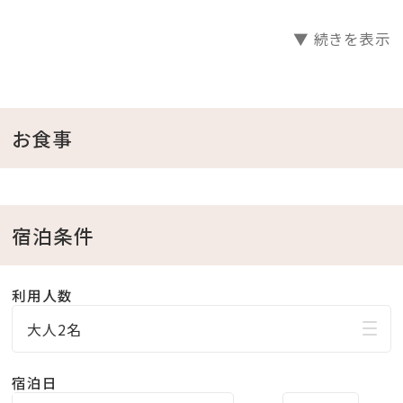
人混みを避けて静かに過ごしたい週末に
▼ 続きを表示
◇手持ち花火も持ち込みOK◇
手持ち花火可能時間：19:00〜21:00（ホテル前スペース
利用）
お食事
▼ご希望のお日にちに空室がない場合は、その他のお
宿泊条件
部屋もチェック▼
【本館】スタンダードルームはこちら＞＞＞
利用人数
【本館】デラックスルームはこちら＞＞＞
大人2名
＜大浴場＞
ご宿泊者様は、大浴場（クラブハウス内：ホテルより徒歩
宿泊日