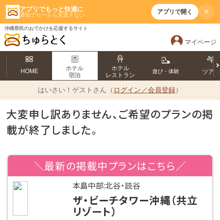
アプリでもっと快適に
×
アプリで開く
通知でセールも見逃さない
沖縄県民のおでかけを応援するサイト
マイページ
ホテル
ホテル
HOME
遊び・体験
ツア
宿泊
レストラン
はいさい！
ゲストさん（
ログイン／会員登録
）
大変申し訳ありません、ご希望のプランの掲
載が終了しました。
＼最新の掲載中プランはこちら／
本島中部:北谷・読谷
ザ・ビーチタワー沖縄（共立
リゾート）