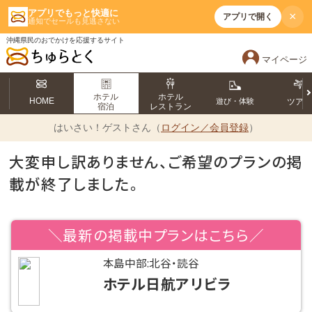
アプリでもっと快適に
×
アプリで開く
通知でセールも見逃さない
沖縄県民のおでかけを応援するサイト
マイページ
ホテル
ホテル
HOME
遊び・体験
ツア
宿泊
レストラン
はいさい！
ゲストさん（
ログイン／会員登録
）
大変申し訳ありません、ご希望のプランの掲
載が終了しました。
＼最新の掲載中プランはこちら／
本島中部:北谷・読谷
ホテル日航アリビラ