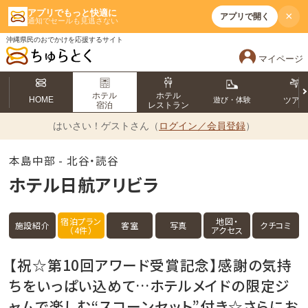
アプリでもっと快適に
×
アプリで開く
通知でセールも見逃さない
沖縄県民のおでかけを応援するサイト
マイページ
ホテル
ホテル
HOME
遊び・体験
ツア
宿泊
レストラン
はいさい！
ゲストさん（
ログイン／会員登録
）
本島中部 - 北谷・読谷
ホテル日航アリビラ
宿泊プラン
地図・
施設紹介
客室
写真
クチコミ
（4件）
アクセス
【祝☆第10回アワード受賞記念】感謝の気持
ちをいっぱい込めて…ホテルメイドの限定ジ
ャムで楽しむ“スコーンセット”付き☆さらにお