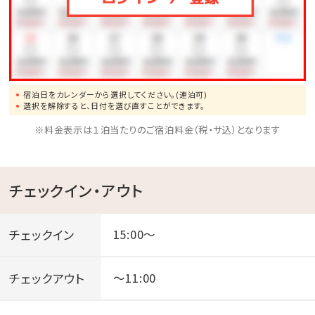
✽✽✽…
サマーイベント情報
…✽✽✽
✽
夏休み限定打ち上げ花火
宿泊日をカレンダーから選択してください。(連泊可)
【期間】2026年7月21日（火）～8月28日（金）期間の毎
選択を解除すると、日付を選び直すことができます。
週 火曜日、金曜日開催
※料金表示は１泊当たりのご宿泊料金（税・サ込）となります
【時間】20:15～ （約3分間）
【場所】ビーチに向かって左側上空
チェックイン・アウト
【料金】ご観覧無料
✽
ナイトプール
チェックイン
15:00～
【期間】2025年7月1日（水）～9月30日（水）
【遊泳時間】8:30～21:00（7月・8月）／9:00～21:00（9
チェックアウト
～11:00
月）