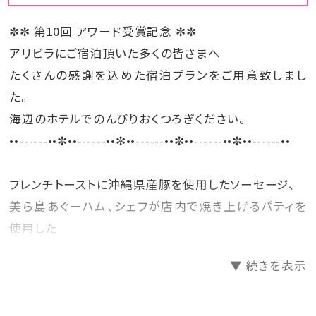
※対象メニューに制限有
のご予約のみとなりますので
公式サイトよりご予約をお願い致します。
✼✼ 第10回 アワード受賞記念 ✼✼
※専用ウェブページよりご予約がない場合、ラ
アリビラにご宿泊頂いた多くの皆さまへ
ンチへのお振替はできません。
たくさんの感謝を込めた宿泊プランをご用意致しまし
た。
海辺のホテルでのんびりおくつろぎください。
••------••✼••------••✼••------••✼••------••✼••------••
フレンチトーストに沖縄県産豚を使用したソーセージ、
美ら島あぐーハム、シェフが店内で焼き上げるパティを
使用した
ビーフバーガーに、お客さま自身がつくって楽しむ「トル
▼ 続きを表示
ティーヤタコス」や
「おにぎり」など、60種類以上のお料理がお楽しみ頂け
るご朝食も