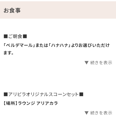
付いたお得なプランを沖縄県民の皆さまへご用意致し
お食事
ました。
✽✽✽…
イベント情報
…✽✽✽
■ご朝食■
～色とりどりの花で彩られたパティオ（中庭）を舞台にし
「ベルデマール」または「ハナハナ」よりお選びいただけ
た催しを開催～
ます。
▼ 続きを表示
✽
パティオフラワーフェスティバル
【期間】2026年3月1日（日）～6月30日（火）
【場所】パティオ（中庭）
【料金】鑑賞無料
■アリビラオリジナルスコーンセット■
【場所】ラウンジ アリアカラ
✽
フラワーライブラリー
花や植物にまつわる書籍が並ぶフラワーライブラリーが
▼ 続きを表示