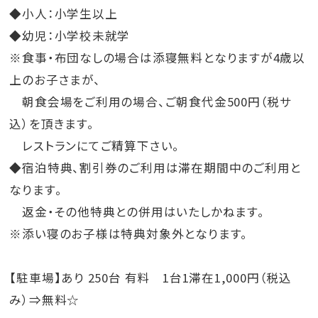
【注意事項】
◆小人：小学生以上
※遊泳時間は変更する場合がございます。
◆幼児：小学校未就学
※お子様は必ず保護者同伴でご遊泳ください。
※食事・布団なしの場合は添寝無料となりますが4歳以
※ 7月～9月の夜間営業時間18:00以降のお子様のご利
上のお子さまが、
用は、必ず保護者の方がご一緒に入水し、終始目を離さ
朝食会場をご利用の場合、ご朝食代金500円（税サ
ないようお願いします。ご一緒に入水いただけない場合
込）を頂きます。
は、ご利用をお断りさせていただく場合もございます。
レストランにてご精算下さい。
◆宿泊特典、割引券のご利用は滞在期間中のご利用と
※館内各施設の営業時間および提供サービス内容を変
なります。
更させて頂く場合がございます。
返金・その他特典との併用はいたしかねます。
ご利用の前にホテル公式ホームページ又はホテルま
※添い寝のお子様は特典対象外となります。
で直接お問合せください。
【駐車場】あり 250台 有料 1台1滞在1,000円（税込
◆各種注意点や詳細は、公式HPにてご確認ください☆
み）⇒無料☆
>>詳細はこちら♪