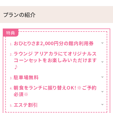
プランの紹介
特典
おひとりさま2,000円分の館内利用券
・館内のレストランやラウンジ、ショップなどで
ラウンジ アリアカラにてオリジナルス
ご利用頂けます。
コーンセットをお楽しみいただけます
※おひとりさま1泊ごとに2,000円相当
※利用対象外のメニューおよび商品がござい
♪
ます。
※添い寝のお子様は特典対象外となります。
※添い寝のお子様は特典対象外となります。
駐車場無料
通常1滞在1台1,000円⇒無料♪
朝食をランチに振り替えOK！※ご予約
必須※
・当日のご朝食からその日の『ハナハナ ラン
エステ割引
チ』にお振替頂けます。
※滞在中おひとり様1回
ランチへのお振替は、専用ウェブページから