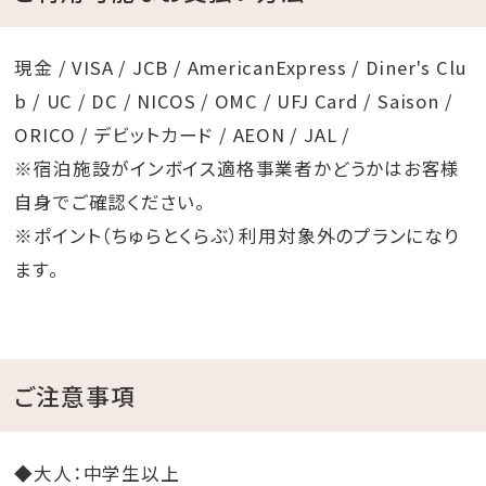
※対象小学生以上
※荒天の場合は中止となります。
現金 / VISA / JCB / AmericanExpress / Diner's Clu
b / UC / DC / NICOS / OMC / UFJ Card / Saison /
ORICO / デビットカード / AEON / JAL /
◇ガーデンプール遊泳時間◇
※宿泊施設がインボイス適格事業者かどうかはお客様
・5月 9:00～18:30
自身でご確認ください。
・6月 9:00～19:00
※ポイント（ちゅらとくらぶ）利用対象外のプランになり
・7月、8月 8:30～21:00（ナイトプール開催）
ます。
・9月 9:00～21:00（ナイトプール開催）
・10月 9:00～18:00
・11月、12月 9:00～16:30
ご注意事項
・3月 9:00～16:30
※料金：無料
◆大人：中学生以上