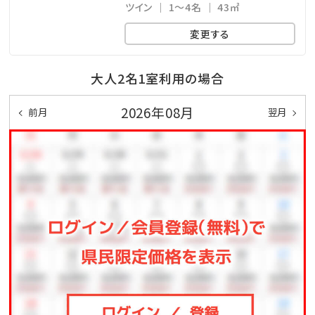
【期間】2026年3月1日（日）～6月30日（火）
ツイン
1～4名
43㎡
【場所】エデュテイメントルーム
変更する
【時間】9:00～17:00
【料金】500円
大人2名1室利用の場合
✽
開業記念打ち上げ花火
2026年08月
前月
翌月
【開催日】2026年6月27日（土）
【場所】ニライビーチに向かって左側上空
【時間】20:30～（約3分間）
※荒天中止。天候や諸事情により変更となる場合があ
ります。
＼★＼6月限定！お得な2食付きプランも販売中／★／
お日にちがあえば超ラッキー♪
>>プランはこちら