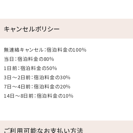
【料金】無料
✽
プールサイドライブ
キャンセルポリシー
【期間】2026年7月1日（水）～9月30日（水）毎日開催
【時間】19:30～、20:30～（各30分）
【場所】プールサイド円形階段ステージ
無連絡キャンセル：宿泊料金の100％
【料金】観覧無料
当日：宿泊料金の80％
※荒天中止
1日前：宿泊料金の50％
3日～2日前：宿泊料金の30％
✽
早朝ビーチヨガ
7日～4日前：宿泊料金の20％
【期間】2026年7月1日（水）~9月30日（水）
14日～8日前：宿泊料金の10％
【時間】朝7:00～（約30分）
【場所】ニライビーチ
【料金】宿泊者無料
ご利用可能なお支払い方法
※定員15名