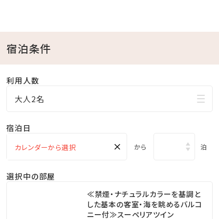
ラウンジ「アリアカラ」店内にオープン。
【期間】2026年3月1日（日）～6月30日（火）
【場所】ラウンジ「アリアカラ」
宿泊条件
【時間】11:00～18:00（飲食のL.O. 17:30）
【料金】鑑賞無料
利用人数
【対象】ラウンジ「アリアカラ」をご利用のお客様
大人2名
✽
クイズに挑戦
宿泊日
フラワーラリーパティオの草花の名前を探しながらクイ
ズを解くと、
×
から
泊
花の種やチャームが当たるガチャを1回まわせるコイン
を差し上げます。
選択中の部屋
種はパティオに植えることもお持ち帰りいただくことも
≪禁煙・ナチュラルカラーを基調と
可能です。
した基本の客室・海を眺めるバルコ
ニー付≫スーペリアツイン