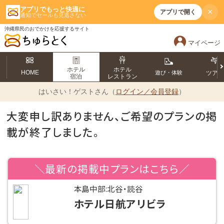
アプリでもっと快適に
×
アプリで開く
通知でセールも見逃さない
沖縄県民のおでかけを応援するサイト
マイページ
ホテル
ホテル
HOME
遊び・体験
ツア
宿泊
レストラン
はいさい！
ゲストさん（
ログイン／会員登録
）
大変申し訳ありません、ご希望のプランの掲
載が終了しました。
＼最新の掲載中プランはこちら／
本島中部:北谷・読谷
ホテル日航アリビラ