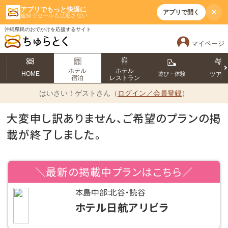
アプリでもっと快適に
×
アプリで開く
通知でセールも見逃さない
沖縄県民のおでかけを応援するサイト
マイページ
ホテル
ホテル
HOME
遊び・体験
ツア
宿泊
レストラン
はいさい！
ゲストさん（
ログイン／会員登録
）
大変申し訳ありません、ご希望のプランの掲
載が終了しました。
＼最新の掲載中プランはこちら／
本島中部:北谷・読谷
ホテル日航アリビラ