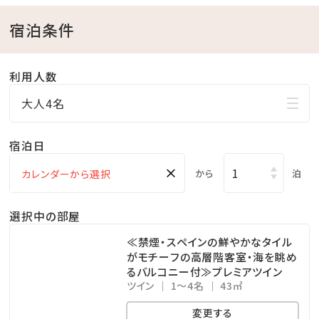
【注意事項】
宿泊条件
※遊泳時間は変更する場合がございます。
※お子様は必ず保護者同伴でご遊泳ください。
利用人数
※ 7月～9月の夜間営業時間18:00以降のお子様のご利
大人4名
用は、必ず保護者の方がご一緒に入水し、終始目を離さ
ないようお願いします。ご一緒に入水いただけない場合
宿泊日
は、ご利用をお断りさせていただく場合もございます。
×
から
泊
※館内各施設の営業時間および提供サービス内容を変
更させて頂く場合がございます。
選択中の部屋
ご利用の前にホテル公式ホームページ又はホテルま
≪禁煙・スペインの鮮やかなタイル
がモチーフの高層階客室・海を眺め
で直接お問合せください。
るバルコニー付≫プレミアツイン
ツイン
1～4名
43㎡
◆各種注意点や詳細は、公式HPにてご確認ください☆
変更する