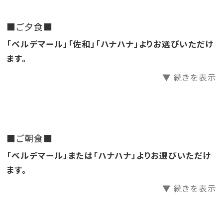
亜熱帯植物に囲まれた宿泊者専用ガーデンプールは
最も深い場所で水深が1.2m！お日さまの光に包まれな
■ご夕食■
がら
「ベルデマール」「佐和」「ハナハナ」よりお選びいただけ
青空が映るプールでお楽しみ下さい♪
ます。
▼ 続きを表示
【遊泳時間】
・4月、5月 9:00～18:30
・6月 9:00～19:00
・7月、8月 8:30～21:00（ナイトプール開催）
■ご朝食■
・9月 9:00～21:00（ナイトプール開催）
「ベルデマール」または「ハナハナ」よりお選びいただけ
・10月 9:00～18:00
ます。
・11月、12月 9:00～16:30
・3月 9:00～16:30
▼ 続きを表示
※料金：無料