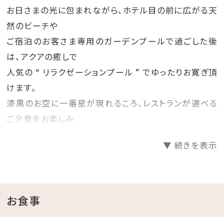
お日さまの光に包まれながら、ホテル目の前に広がる天
然のビーチや
ご宿泊のお客さま専用のガーデンプールで過ごした後
は、アクアの癒しで
人気の “ リラクゼーションプール ” でゆったりお寛ぎ頂
けます。
漆黒のお空に一番星が現れるころ、レストランが選べる
ご夕食をお楽しみ
頂けます。今度のお休みはご家族皆さまご一緒にリゾー
▼ 続きを表示
トヴァカンス♪
••------••✼••------••✼••------••✼••------••✼••------
••✼••------••✼••------••
お食事
◆ガーデンプールについて