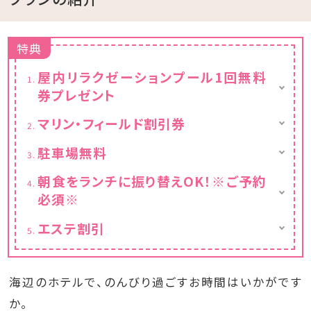
特典
屋内リラクゼーションプール1回無料
券プレゼント
・陽光あふれる屋内は、気泡のアクアが疲れを
マリン・フィールド割引券
癒します。
・ドラゴンボードやアクアサイクルなど対象メ
≪営業時間≫14:00～21:00 （最終受付
駐車場無料
ニューが
20:00）
・通常1滞在1台1,000円⇒無料♪
ご滞在中、何度も20％割引でご利用頂けま
※営業時間が変更となる場合がございます。
朝食をランチに振り替えOK！※ご予約
す。
※リラクゼーションプールでは、水着の着用を
必須※
お願いします。
・当日のご朝食からその日の『ハナハナ ラン
エステ割引
チ』にお振替頂けます。
※滞在中おひとり様1回
ランチへのお振替は、専用ウェブページから
※対象メニューに制限有
のご予約のみとなりますので
公式サイトよりご予約をお願い致します。
海辺のホテルで、のんびり過ごすお時間はいかがです
※専用ウェブページよりご予約がない場合、ラ
か。
ンチへのお振替はできません。