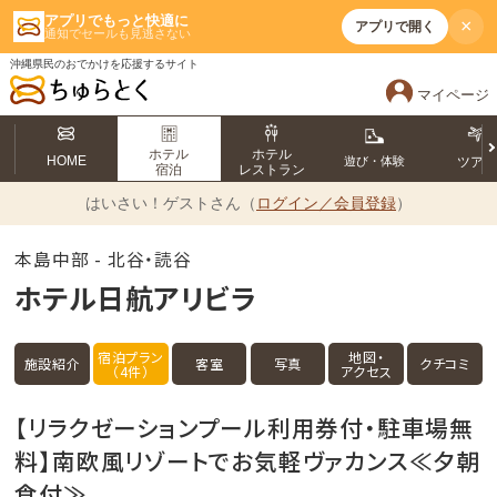
アプリでもっと快適に
×
アプリで開く
通知でセールも見逃さない
沖縄県民のおでかけを応援するサイト
マイページ
ホテル
ホテル
HOME
遊び・体験
ツア
宿泊
レストラン
はいさい！
ゲストさん（
ログイン／会員登録
）
本島中部 - 北谷・読谷
ホテル日航アリビラ
宿泊プラン
地図・
施設紹介
客室
写真
クチコミ
（4件）
アクセス
【リラクゼーションプール利用券付・駐車場無
料】南欧風リゾートでお気軽ヴァカンス≪夕朝
食付≫