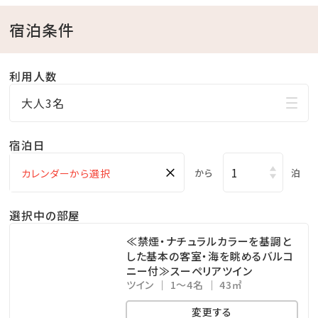
【注意事項】
宿泊条件
※遊泳時間は変更する場合がございます。
※お子様は必ず保護者同伴でご遊泳ください。
利用人数
※ 7月～9月の夜間営業時間18:00以降のお子様のご利
大人3名
用は、必ず保護者の方がご一緒に入水し、終始目を離さ
ないようお願いします。ご一緒に入水いただけない場合
宿泊日
は、ご利用をお断りさせていただく場合もございます。
×
から
泊
※館内各施設の営業時間および提供サービス内容を変
更させて頂く場合がございます。
選択中の部屋
ご利用の前にホテル公式ホームページ又はホテルま
≪禁煙・ナチュラルカラーを基調と
した基本の客室・海を眺めるバルコ
で直接お問合せください。
ニー付≫スーペリアツイン
ツイン
1～4名
43㎡
◆各種注意点や詳細は、公式HPにてご確認ください☆
変更する