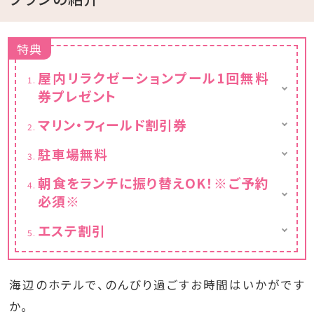
特典
屋内リラクゼーションプール1回無料
券プレゼント
・陽光あふれる屋内は、気泡のアクアが疲れを
マリン・フィールド割引券
癒します。
・ドラゴンボードやアクアサイクルなど対象メ
≪営業時間≫14:00～21:00 （最終受付
駐車場無料
ニューが
20:00）
・通常1滞在1台1,000円⇒無料♪
ご滞在中、何度も20％割引でご利用頂けま
※営業時間が変更となる場合がございます。
朝食をランチに振り替えOK！※ご予約
す。
※リラクゼーションプールでは、水着の着用を
必須※
お願いします。
・当日のご朝食からその日の『ハナハナ ラン
エステ割引
チ』にお振替頂けます。
※滞在中おひとり様1回
ランチへのお振替は、専用ウェブページから
※対象メニューに制限有
のご予約のみとなりますので
公式サイトよりご予約をお願い致します。
海辺のホテルで、のんびり過ごすお時間はいかがです
※専用ウェブページよりご予約がない場合、ラ
か。
ンチへのお振替はできません。