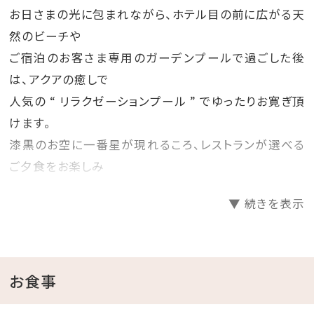
お日さまの光に包まれながら、ホテル目の前に広がる天
然のビーチや
ご宿泊のお客さま専用のガーデンプールで過ごした後
は、アクアの癒しで
人気の “ リラクゼーションプール ” でゆったりお寛ぎ頂
けます。
漆黒のお空に一番星が現れるころ、レストランが選べる
ご夕食をお楽しみ
頂けます。今度のお休みはご家族皆さまご一緒にリゾー
▼ 続きを表示
トヴァカンス♪
••------••✼••------••✼••------••✼••------••✼••------
••✼••------••✼••------••
お食事
◆ガーデンプールについて