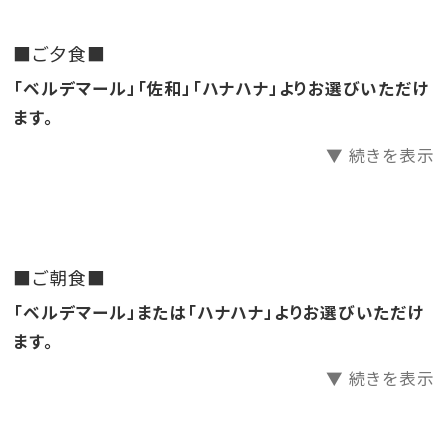
亜熱帯植物に囲まれた宿泊者専用ガーデンプールは
最も深い場所で水深が1.2m！お日さまの光に包まれな
■ご夕食■
がら
「ベルデマール」「佐和」「ハナハナ」よりお選びいただけ
青空が映るプールでお楽しみ下さい♪
ます。
▼ 続きを表示
【遊泳時間】
・4月、5月 9:00～18:30
・6月 9:00～19:00
・7月、8月 8:30～21:00（ナイトプール開催）
■ご朝食■
・9月 9:00～21:00（ナイトプール開催）
「ベルデマール」または「ハナハナ」よりお選びいただけ
・10月 9:00～18:00
ます。
・11月、12月 9:00～16:30
・3月 9:00～16:30
▼ 続きを表示
※料金：無料