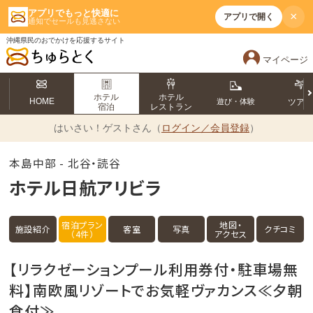
アプリでもっと快適に
×
アプリで開く
通知でセールも見逃さない
沖縄県民のおでかけを応援するサイト
マイページ
ホテル
ホテル
HOME
遊び・体験
ツア
宿泊
レストラン
はいさい！
ゲストさん（
ログイン／会員登録
）
本島中部 - 北谷・読谷
ホテル日航アリビラ
宿泊プラン
地図・
施設紹介
客室
写真
クチコミ
（4件）
アクセス
【リラクゼーションプール利用券付・駐車場無
料】南欧風リゾートでお気軽ヴァカンス≪夕朝
食付≫