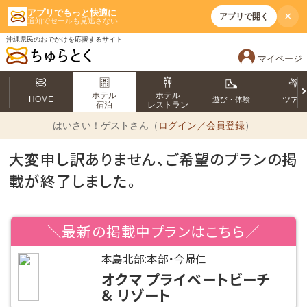
アプリでもっと快適に
×
アプリで開く
通知でセールも見逃さない
沖縄県民のおでかけを応援するサイト
マイページ
ホテル
ホテル
HOME
遊び・体験
ツア
宿泊
レストラン
はいさい！
ゲストさん（
ログイン／会員登録
）
大変申し訳ありません、ご希望のプランの掲
載が終了しました。
＼最新の掲載中プランはこちら／
本島北部:本部・今帰仁
オクマ プライベートビーチ
＆ リゾート