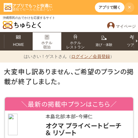
アプリでもっと快適に
×
アプリで開く
通知でセールも見逃さない
沖縄県民のおでかけを応援するサイト
マイページ
ホテル
ホテル
HOME
遊び・体験
ツア
宿泊
レストラン
はいさい！
ゲストさん（
ログイン／会員登録
）
大変申し訳ありません、ご希望のプランの掲
載が終了しました。
＼最新の掲載中プランはこちら／
本島北部:本部・今帰仁
オクマ プライベートビーチ
＆ リゾート