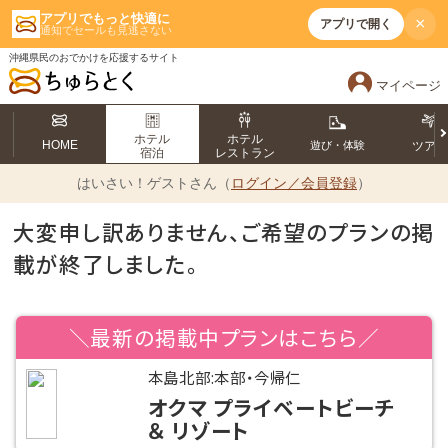
アプリでもっと快適に
×
アプリで開く
通知でセールも見逃さない
沖縄県民のおでかけを応援するサイト
マイページ
ホテル
ホテル
HOME
遊び・体験
ツア
宿泊
レストラン
はいさい！
ゲストさん（
ログイン／会員登録
）
大変申し訳ありません、ご希望のプランの掲
載が終了しました。
＼最新の掲載中プランはこちら／
本島北部:本部・今帰仁
オクマ プライベートビーチ
＆ リゾート