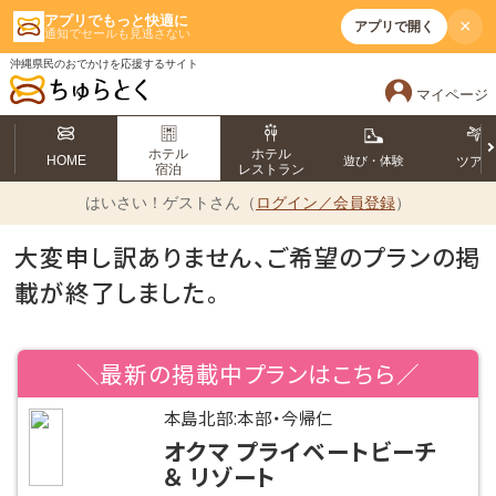
アプリでもっと快適に
×
アプリで開く
通知でセールも見逃さない
沖縄県民のおでかけを応援するサイト
マイページ
ホテル
ホテル
HOME
遊び・体験
ツア
宿泊
レストラン
はいさい！
ゲストさん（
ログイン／会員登録
）
大変申し訳ありません、ご希望のプランの掲
載が終了しました。
＼最新の掲載中プランはこちら／
本島北部:本部・今帰仁
オクマ プライベートビーチ
＆ リゾート