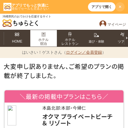
アプリでもっと快適に
×
アプリで開く
通知でセールも見逃さない
沖縄県民のおでかけを応援するサイト
マイページ
ホテル
ホテル
HOME
遊び・体験
ツア
宿泊
レストラン
はいさい！
ゲストさん（
ログイン／会員登録
）
大変申し訳ありません、ご希望のプランの掲
載が終了しました。
＼最新の掲載中プランはこちら／
本島北部:本部・今帰仁
オクマ プライベートビーチ
＆ リゾート