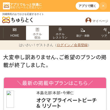
アプリでもっと快適に
×
アプリで開く
通知でセールも見逃さない
沖縄県民のおでかけを応援するサイト
マイページ
ホテル
ホテル
HOME
遊び・体験
ツア
宿泊
レストラン
はいさい！
ゲストさん（
ログイン／会員登録
）
大変申し訳ありません、ご希望のプランの掲
載が終了しました。
＼最新の掲載中プランはこちら／
本島北部:本部・今帰仁
オクマ プライベートビーチ
＆ リゾート