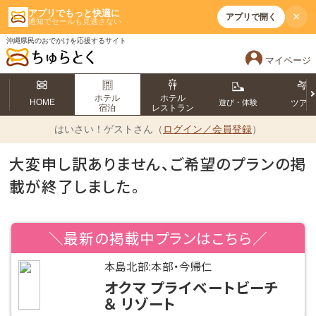
アプリでもっと快適に
×
アプリで開く
通知でセールも見逃さない
沖縄県民のおでかけを応援するサイト
マイページ
ホテル
ホテル
HOME
遊び・体験
ツア
宿泊
レストラン
はいさい！
ゲストさん（
ログイン／会員登録
）
大変申し訳ありません、ご希望のプランの掲
載が終了しました。
＼最新の掲載中プランはこちら／
本島北部:本部・今帰仁
オクマ プライベートビーチ
＆ リゾート