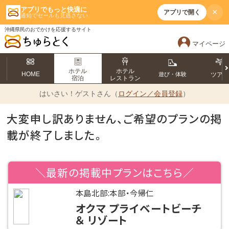
アプリでもっと快適に
×
アプリで開く
通知でセールも見逃さない
沖縄県民のおでかけを応援するサイト
マイページ
ホテル
ホテル
HOME
遊び・体験
ツア
宿泊
レストラン
はいさい！
ゲストさん（
ログイン／会員登録
）
大変申し訳ありません、ご希望のプランの掲
載が終了しました。
＼最新の掲載中プランはこちら／
本島北部:本部・今帰仁
オクマ プライベートビーチ
＆ リゾート