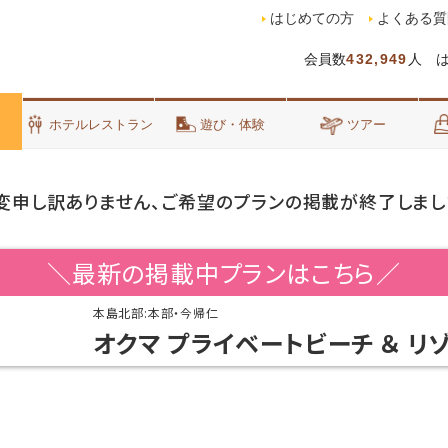
はじめての方
よくある質
会員数
432,949
人 
泊
ホテルレストラン
遊び・体験
ツアー
変申し訳ありません、ご希望のプランの掲載が終了しまし
＼最新の掲載中プランはこちら／
本島北部:本部・今帰仁
オクマ プライベートビーチ ＆ リ