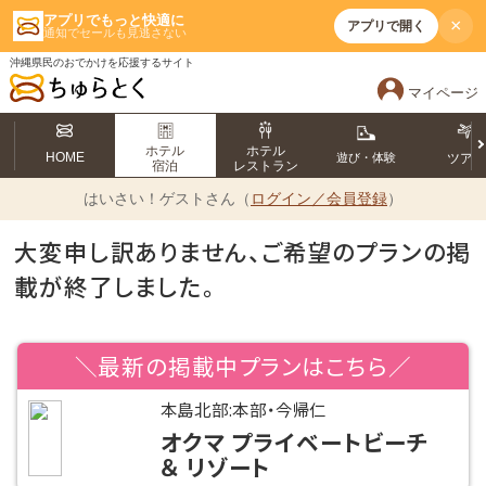
アプリでもっと快適に
×
アプリで開く
通知でセールも見逃さない
沖縄県民のおでかけを応援するサイト
マイページ
ホテル
ホテル
HOME
遊び・体験
ツア
宿泊
レストラン
はいさい！
ゲストさん（
ログイン／会員登録
）
大変申し訳ありません、ご希望のプランの掲
載が終了しました。
＼最新の掲載中プランはこちら／
本島北部:本部・今帰仁
オクマ プライベートビーチ
＆ リゾート