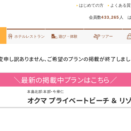
はじめての方
よくある質
会員数
433,265
人 
泊
ホテルレストラン
遊び・体験
ツアー
変申し訳ありません、ご希望のプランの掲載が終了しまし
＼最新の掲載中プランはこちら／
本島北部:本部・今帰仁
オクマ プライベートビーチ ＆ リ