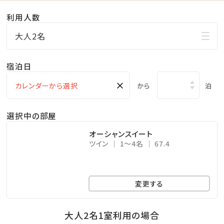
ご利用時間：8:00～20:00
利用人数
※タオルは1階のラウンジにご用意しています。
※プールの水は常温です。（水温管理なし）
大人2名
※更衣室はございませんので、お部屋でお着替えしてか
らお越しくださいませ。
宿泊日
※ペットボトルや水筒など蓋で開閉可能な飲み物は、お
×
から
泊
持ち込みが可能です。
※食べ物のお持ち込みはご遠慮いただいております。
選択中の部屋
オーシャンスイート
ツイン
1～4名
67.4
変更する
大人2名1室利用の場合