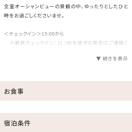
全室オーシャンビューの景観の中、ゆったりとしたひと
時をお過ごしくださいませ。
＜チェックイン＞15:00から
※最終チェックイン：21：00を過ぎる場合はご連絡く
ださい。
▼ 続きを表示
＜チェックアウト＞11:00まで
■プール
たくさんの木々に囲まれ、海を眺めながらゆったりプー
お食事
ルでお過ごしいただけます。水深は浅いところは20cm、
深いところは120cm。プールの最長は約14mで、海で泳
ぐ前の練習にも適しています。
宿泊条件
ご利用期間：4月～10月