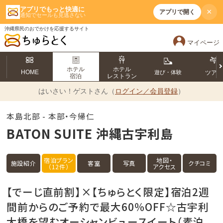
アプリでもっと快適に
×
アプリで開く
通知でセールも見逃さない
沖縄県民のおでかけを応援するサイト
マイページ
ホテル
ホテル
HOME
遊び・体験
ツア
宿泊
レストラン
はいさい！
ゲストさん（
ログイン／会員登録
）
本島北部 - 本部・今帰仁
BATON SUITE 沖縄古宇利島
宿泊プラン
地図・
施設紹介
客室
写真
クチコミ
（12件）
アクセス
【でーじ直前割】×【ちゅらとく限定】宿泊2週
間前からのご予約で最大60％OFF☆古宇利
大橋を望むオーシャンビュースイート（素泊