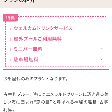
特典
ウェルカムドリンクサービス
屋外プールご利用無料
ミニバー無料
冷蔵庫内のアルコール類、ソフトドリンクやコ
駐車場無料
ーヒーは無料でお楽しみいただけます。
35台：宿泊者無料（1室2台以上ご利用の場合
は事前にご連絡ください。）
お部屋代のみのプランとなります。
古宇利ブルー、時にはエメラルドグリーンに透き通る美
しい海に囲まれ“恋の島”と呼ばれる神秘の離島・古宇
利島。