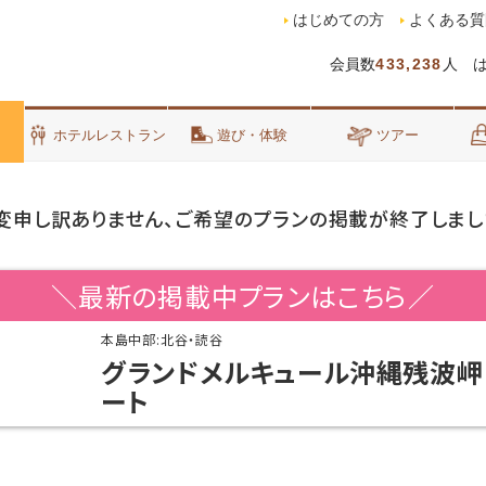
はじめての方
よくある質
会員数
433,238
人 
泊
ホテルレストラン
遊び・体験
ツアー
変申し訳ありません、ご希望のプランの掲載が終了しまし
＼最新の掲載中プランはこちら／
本島中部:北谷・読谷
グランドメルキュール沖縄残波岬
ート