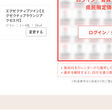
県民限定価
だけるアイテムはシンプルステイプランと同様となります。
エグゼクティブツイン【エ
グゼクティブラウンジア
クセス付】
ツイン
1～4名
36㎡
ログイン／
変更する
宿泊日をカレンダーから選択して
選択を解除すると、日付を選び直
※料金表示は１泊当たりのご宿泊