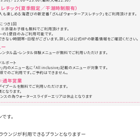
スレチック(夏季限定／干潮時制限有）
人も楽しめる海遊びの新定番「ざんぱウォーターアスレチック」をご利用頂けます。
につき1回
 ※添寝お子様も無料でご利用頂けます。
0～の1便目のみご利用可能です。
きない時間帯・日程がございます。詳しくは公式HPの新着情報をご確認ください。
ュー
ンタル品・レンタル体験メニューが無料でご利用いただけます。
ドルボート
ity」内のメニュー名に「All inclusive」記載のメニューが対象です。
順でのご利用です。ご予約はできません。
※通年営業
デイプールを無料でご利用いただけます。
となります。
ナンスの為ウォータースライダーエリアは休止となります
ンです。
ラウンジが利用できるプランとなりますー