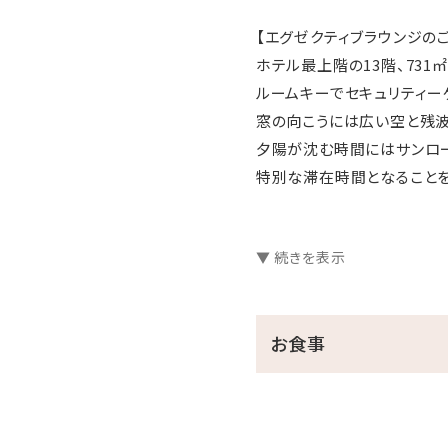
【エグゼクティブラウンジの
ホテル最上階の13階、731
ルームキーでセキュリティーゲ
窓の向こうには広い空と残波
夕陽が沈む時間にはサンロ
特別な滞在時間となることを
【エグゼクティブラウンジ営
▼ 続きを表示
朝食 6:30～9:30
EXECUTIVELOUNGE
あぐー豚のベーコン等、こだ
お食事
またEXECUTIVE LOUN
Afternoon 15:00～17:00
ホテルパティシエのケーキや