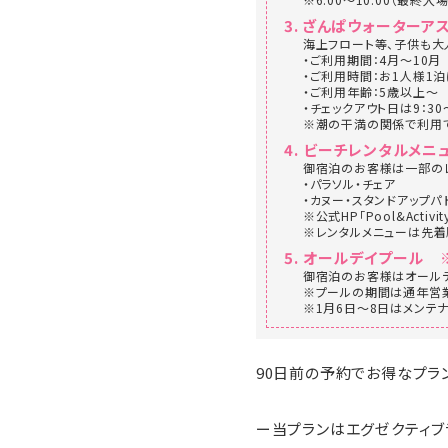
ざんぱウォーターア
海上フロート等、子供も大
・ご利用期間：4月～10月
・ご利用時間：お1人様1泊
・ご利用年齢：5歳以上～
・チェックアウト日は9：3
※潮の干満の関係で利用で
ビーチレンタルメニ
御宿泊のお客様は一部のレ
・パラソル・チェア
・カヌー・スタンドアップパ
※公式HP「Pool&Activ
※レンタルメニューは先着
オールデイプール 
御宿泊のお客様はオール
※プールの期間は通年営業
※1月6日～8日はメンテ
90日前の予約でお得なプラ
ー当プランはエグゼクティブ