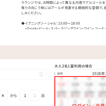
ラウンジでは、お時間によって異なる内容でアルコールを
張りの向こう側にはプールが見渡せる開放的な空間で、
しみください。
のお酒など＆アペタイザーをご用意
◆イブニングソーシャル：15:00～18:00
<Drink>ビール・スパークリングワイン・ワイン・コーヒ
<Snack>黒糖・金平糖・クッキー・グミ・マシュマロ・
お酒、
アペタイザーをご用意
◆ナイトキャップ：21:00～23:00
<Drink>ウィスキー・ブランデー・ジン・ウォッカ・テキ
泡盛・漬込み酒・コーヒー・紅茶・ソフトドリンク
00~19:00、21:00~23:00の時間で提供。
<Snack>黒糖・チョコ・野菜チップス・亀せんべい・ナ
0~23:00まで終日提供。(C/O日のご利用は11時まで)
大人2名1室利用の場合
※写真はイメージ・演出です。また、メニューは変更にな
2026年
前月
0から
neにて優先チェックイン
（通常は11:00まで）
×
から
泊
 ※レストランはご利用いただけません
ログイン／会員