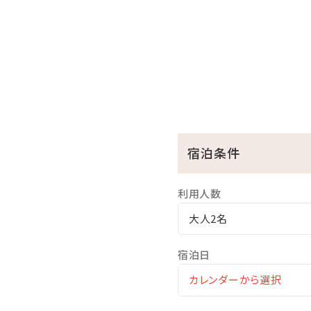
Evening 17:00～19:00
スパークリングワインや地元
Nightcap 21:00～23:00
モエ・エ・シャンドンや地元の
泡盛残波プレミアムなど＆
宿泊条件
アルコールは6:30~9:30、17:
ソフトドリンクは営業時間6:3
利用人数
大人2名
【特典】
◆アーリーチェックイン14:0
宿泊日
◆混雑時はPriority La
◆Ｃ/O日のプール終日利用OK
◆ラウンジでの朝食利用可