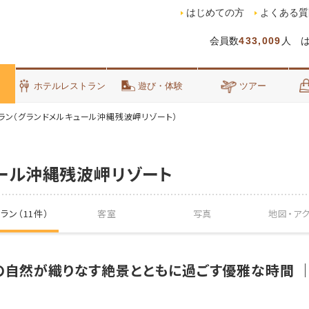
はじめての方
よくある質
会員数
433,009
人 
泊
ホテルレストラン
遊び・体験
ツアー
ラン（グランドメルキュール沖縄残波岬リゾート）
ール沖縄残波岬リゾート
ラン（11件）
客室
写真
地図・
ア
の自然が織りなす絶景とともに過ごす優雅な時間 