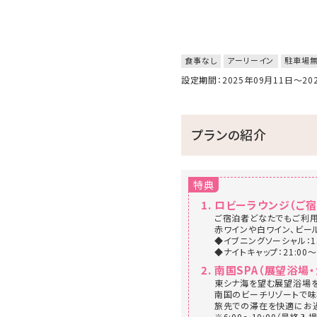
食事なし
アーリーイン
駐車場
設定期間：2025年09月11日～2
プランの紹介
特典
ロビーラウンジ（ご
ご宿泊者どなたでもご利用
赤ワインや白ワイン、ビー
◆イブニングソーシャル：15:
◆ナイトキャップ：21:00～2
南国SPA（展望浴場
東シナ海を望む展望浴場を
南国のビーチリゾートで味
旅先での滞在を快適にお過
※6:00～10:00（最終入場9