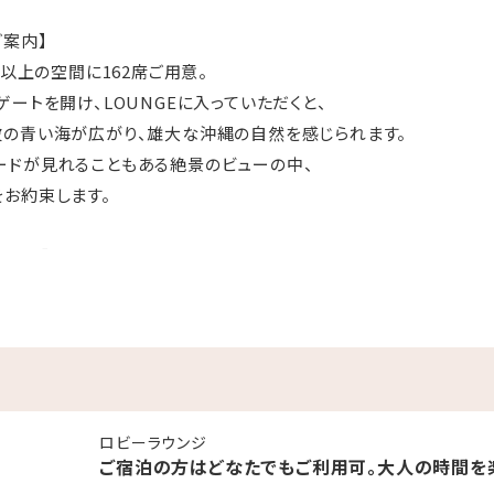
ご案内】
㎡以上の空間に162席ご用意。
ートを開け、LOUNGEに入っていただくと、
の青い海が広がり、雄大な沖縄の自然を感じられます。
ードが見れることもある絶景のビューの中、
お約束します。
業時間】
では発酵バター入りクロワッサンやベニエ、
わりの食材で1日のはじまりを提供します。
GEは毎朝6:30よりオープンし9:30ラストイン営業。
ロビーラウンジ
ご宿泊の方はどなたでもご利用可。大人の時間を
スイーツをご用意