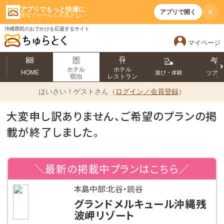
アプリでもっと快適に
×
アプリで開く
通知でセールも見逃さない
沖縄県民のおでかけを応援するサイト
マイページ
ホテル
ホテル
HOME
遊び・体験
ツア
宿泊
レストラン
はいさい！
ゲストさん（
ログイン／会員登録
）
大変申し訳ありません、ご希望のプランの掲
載が終了しました。
＼最新の掲載中プランはこちら／
本島中部:北谷・読谷
グランドメルキュール沖縄残
波岬リゾート