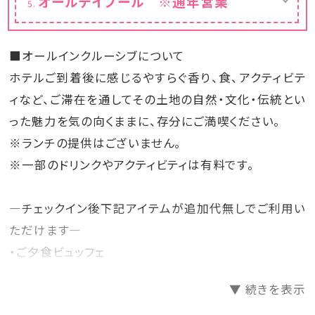
オールデイプール ※通年営業
23:00（最終入場22:30）
体験メニューが無料でご利用いただけます。
・ご利用期間：4月～10月
御宿泊のお客様はオールデイプールを無料で
・パラソル・チェア
・ご利用時間：お1人様1泊につき1回
ご利用いただけます。
・カヌー・スタンドアップパドルボート
・ご利用年齢：5歳以上～ ※添寝お子様も無
※プールの期間は通年営業となります。
※公式HP「Pool&Activity」内のメニュー名
料でご利用頂けます。
■オールインクルーシブについて
※1月6日～8日はメンテナンスの為ウォータ
に「All inclusive」記載のメニューが対象で
・チェックアウト日は9：30～の1便目のみご利
ースライダーエリアは休止となります
ホテルご到着後に感じるやすらぐ香り、食、アクティビテ
す。
用可能です。
※レンタルメニューは先着順でのご利用です。
※潮の干満の関係で利用できない時間帯・日
ィなど、ご滞在を通してその土地の自然・文化・伝統とい
ご予約はできません。
程がございます。詳しくは公式HPの新着情報
った魅力を気の向くままに、存分にご満喫ください。
をご確認ください。
※ランチの提供はございません。
※一部のドリンクやアクティビティは有料です。
―チェックイン後下記アイテムが追加代無しでご利用い
ただけます―
・ご夕食ビュッフェ
・ご朝食ビュッフェ
▼ 続きを表示
・ロビーラウンジでのドリンク＆スナック（開催時間有）