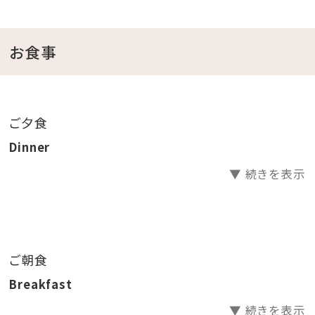
・ビーチアクティビティ（海上アスレチック（夏季限定）、
パラソルやカヌー等レンタル体験メニュー）
・オールデイプールのご利用（通年営業）
お食事
・大浴場、展望浴場、露天風呂、サウナのご利用
◆ざんぱウォーターアスレチック利用不可時間について
ご夕食
◆
Dinner
・チェックアウト日は9：30～1便のみご利用可能です。
▼ 続きを表示
・潮汐の関係により営業休止の日程・時間帯がございま
す。
詳細はホテル公式HPよりご確認をお願いいたします。
⇒公式HPはこちら
ご朝食
Breakfast
■沖縄最大級のオールデイプール（通年営業）
ウォータースライダー、流れるプール、お子様用プール
▼ 続きを表示