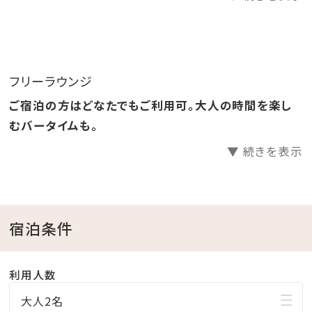
も備えたオールデイプールで最高の体験を。
一部のプールは温水対応可で、夏以外のシーズンでも
楽しめます。
併設のプールサイドバーでは営業時間中にソフトドリン
フリーラウンジ
クをご利用頂けます。
ご宿泊の方はどなたでもご利用可。大人の時間を楽し
※『1月6日～8日はメンテナンスの為ウォータースライダ
むバータイムも。
ーエリアは休止となります』
▼ 続きを表示
※営業時間は季節により異なります。
宿泊条件
利用人数
大人2名