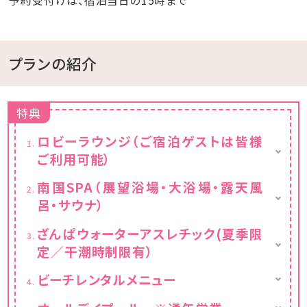
予約受付けは、宿泊当日の15時まで
プランの紹介
特典
ロビーラウンジ（ご宿泊ゲストは皆様
ご利用可能）
ご宿泊者どなたでもご利用可能。
南国SPA（展望浴場・大浴場・露天風
赤ワインや白ワイン、ビールなどのお酒やコー
呂・サウナ）
ヒー、紅茶、デトックスウォーターなどのソフト
ドリンクにスナックをご用意。
東シナ海を望む展望浴場を始め、露天風呂、
ざんぱウォーターアスレチック(夏季限
◆イブニングソーシャル：15:00～18:00
内湯、サウナなどを備え、
◆ナイトキャップ：21:00～23:00
定／干潮時制限有）
南国のビーチリゾートで味わう極上のリフレッ
シュ ＆ リラクゼーション空間。
海上フロート等、子供も大人も楽しめる海遊
ビーチレンタルメニュー
旅先での滞在を快適にお過ごしください。
びの新定番「ざんぱウォーターアスレチック」を
※6:00～10:00（最終入場9:30)／15:00～
御宿泊のお客様は一部のレンタル品・レンタル
ご利用頂けます。