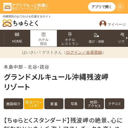
アプリでもっと快適に
×
アプリで開く
通知でセールも見逃さない
沖縄県民のおでかけを応援するサイト
マイページ
ホテル
ホテル
HOME
遊び・体験
ツア
宿泊
レストラン
はいさい！
ゲストさん（
ログイン／会員登録
）
本島中部 - 北谷・読谷
グランドメルキュール沖縄残波岬
リゾート
宿泊プラン
地図・
施設紹介
客室
写真
クチコミ
（11件）
アクセス
【ちゅらとくスタンダード】残波岬の絶景、心に