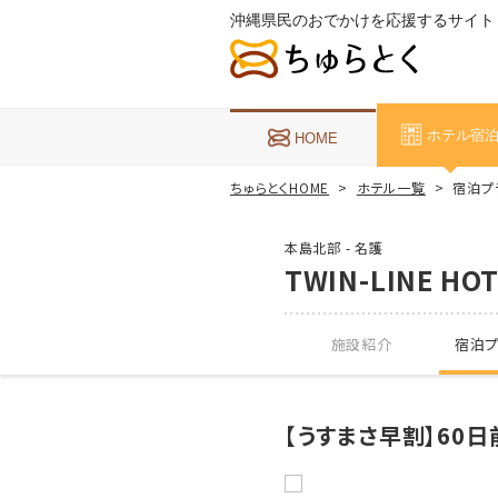
沖縄県民のおでかけを応援するサイト
ホテル宿
HOME
ちゅらとくHOME
ホテル一覧
宿泊プラン
本島北部 - 名護
TWIN-LINE HO
施設紹介
宿泊プ
【うすまさ早割】60日