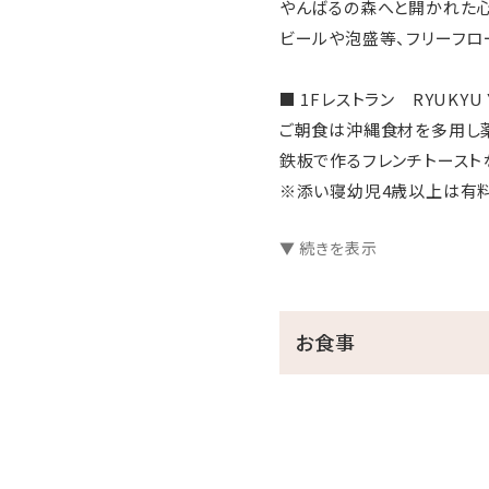
やんばるの森へと開かれた心
ビールや泡盛等、フリーフロ
■ 1Fレストラン RYUKYU Y
ご朝食は沖縄食材を多用し
鉄板で作るフレンチトースト
※添い寝幼児4歳以上は有料 
※ディナータイムフリーフロー
▼ 続きを表示
■ LAUNDRY ＆ LOUNGE
最上階11階にはランドリー
お食事
遊びのコンテンツをご用意。
・ご利用可能時間：9:00～23
・料金：ご宿泊者ご滞在中無
・フリーフロー：ビール・ハイ