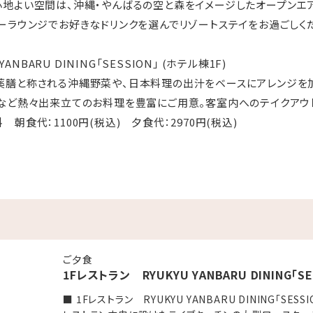
地よい空間は、沖縄・やんばるの空と森をイメージしたオープンエア
ーラウンジでお好きなドリンクを選んでリゾートステイをお過ごしく
ANBARU DINING「SESSION」 (ホテル棟1F)
薬膳と称される沖縄野菜や、日本料理の出汁をベースにアレンジを
など熱々出来立てのお料理を豊富にご用意。客室内へのテイクアウ
朝食代：1100円(税込) 夕食代：2970円(税込)
は、おひとり様1650円（税込）でお申込みいただけます。
「2LDK」(ホテル棟 11F)
とフリーフロー、そしてご家族やカップルそれぞれが愉しめるビリヤ
:00 (小学生以下のお子様は21:00迄)
料
ご夕食
1Fレストラン RYUKYU YANBARU DINING「SE
ボール・チューハイ・泡盛・ソフトドリンク等
■ 1Fレストラン RYUKYU YANBARU DINING「SESSI