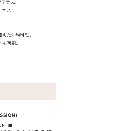
テラス。
ださい。
加えた沖縄料理、
トも可能。
ードやダーツ、ボードゲーム等
SSION」
ON」 ■