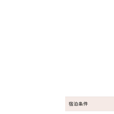
《ECO清掃のご案内》
当館は地球環境保全活動の
・ベッドのシーツ及びリネン
※アメニティ類は1Fアメニテ
・許田ICより車で5分
・道の駅許田まで車で7分
・海洋博公園（沖縄美ら海水
宿泊条件