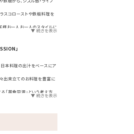
や鉄板から、シズル感・ライブ
す。
ュラスコローストや鉄板料理を
客様お一人お一人のスタイルに
▼ 続きを表示
込）でお申込みいただけます。
SSION」
、日本料理の出汁をベースにア
熱々出来立てのお料理を豊富に
る「薬食同源」という考え方
▼ 続きを表示
しい「おきなわの朝」がテーマ
)