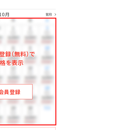
10月
翌月
登録（無料）で
格を表示
会員登録