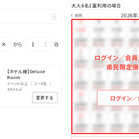
大人6名1室利用の場合
2026年
前月
×
から
泊
ログイン／会員
県民限定価
【ホテル棟】Deluxe
Room
４ベット以上
2～6名
44.03㎡
ログイン／
変更する