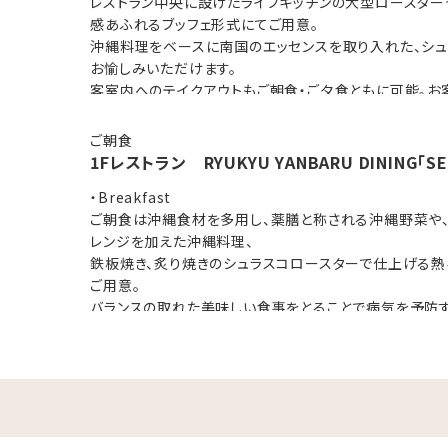
レストラン中央に設けたライブキッチンの大型ロースター
感あふれるブッフェ形式にてご用意。
観点から、連泊のお客様へエコ清掃へのご協力をお願いしておりま
沖縄料理をベースに南国のエッセンスを取り入れた、シ
類の交換は致しません（タオル交換とゴミ回収のみ）
お愉しみいただけます。
客室内へのテイクアウトもご朝食・ご夕食ともに可能。お
ィBARにてご提供致します。
合わせてご利用いただけます。
※添い寝幼児4歳以上は有料 夕食代：2970円(税込)
ご朝食
※ディナータイムフリーフローは、おひとり様1650円（税
1Fレストラン RYUKYU YANBARU DINING「SE
営業時間
・Breakfast
夕食：創作琉球ブッフェ 18:00 ～ 21:30(LO21:00)
ご朝食は沖縄食材を多用し、薬膳と称される沖縄野菜や
族館）まで車で50分
レンジを加えた沖縄料理、
鉄板焼き、炙り焼きのシュラスコロースターで仕上げる
ご用意。
バランスの取れた美味しい食事をとることで病気を予防す
を、沖縄では「クスイムン」と言います。
一日を始めるカラダに優しいご朝食は、観ても食べても愉
です。
※添い寝幼児4歳以上は有料 朝食代：1100円(税込
営業時間
朝食：和洋琉ブッフェ 6:30 ～ 10:00(LO9:30)