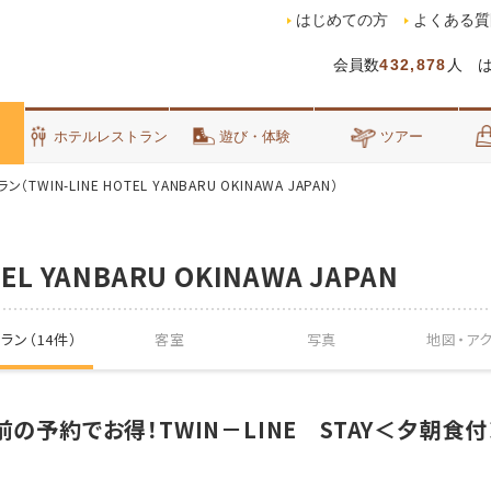
はじめての方
よくある質
会員数
432,878
人 
泊
ホテルレストラン
遊び・体験
ツアー
（TWIN-LINE HOTEL YANBARU OKINAWA JAPAN）
TEL YANBARU OKINAWA JAPAN
ラン（14件）
客室
写真
地図・
ア
前の予約でお得！TWIN－LINE STAY＜夕朝食