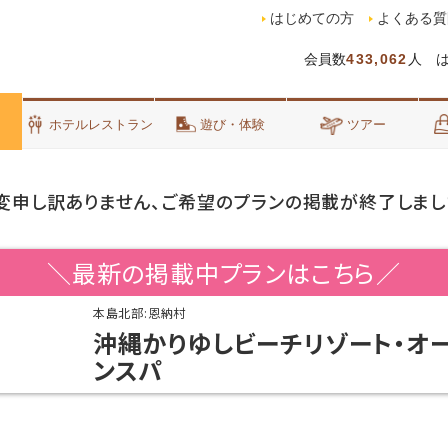
はじめての方
よくある質
会員数
433,062
人 
泊
ホテルレストラン
遊び・体験
ツアー
変申し訳ありません、ご希望のプランの掲載が終了しまし
＼最新の掲載中プランはこちら／
本島北部:恩納村
沖縄かりゆしビーチリゾート・オ
ンスパ