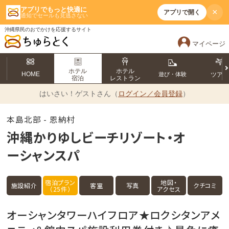
アプリでもっと快適に
×
アプリで開く
通知でセールも見逃さない
沖縄県民のおでかけを応援するサイト
マイページ
ホテル
ホテル
HOME
遊び・体験
ツア
宿泊
レストラン
はいさい！
ゲストさん（
ログイン／会員登録
）
本島北部 - 恩納村
沖縄かりゆしビーチリゾート・オ
ーシャンスパ
宿泊プラン
地図・
施設紹介
客室
写真
クチコミ
（25件）
アクセス
オーシャンタワーハイフロア★ロクシタンアメ