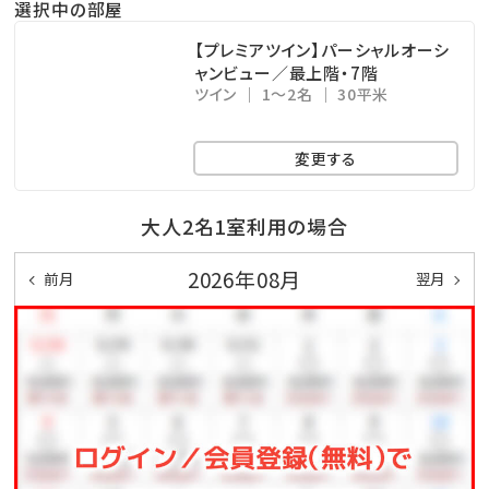
選択中の部屋
●未就学児のお子様は朝食無料（大人同伴時に限る）
●3歳以下のお子様は夕食無料（大人同伴時に限る）
【プレミアツイン】パーシャルオーシ
ャンビュー／最上階・7階
●グラスボート乗船割引あり
ツイン
1～2名
30平米
●客室内Wi－Fi利用可
変更する
☆★ちゅらとくスタッフおすすめ利用法★☆
大人2名1室利用の場合
レストランプランを宿泊前後に利用しちゃう⁉
2026年08月
前月
翌月
⇒プランはこちら
★☆★☆★☆★☆★☆★☆★☆★☆★☆★☆