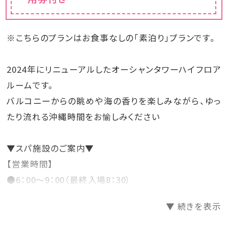
【10月】9:00～18:00
▼スパ施設のご案内▼
※5月3日～5日は9:00～22:00
【営業時間】
※営業期間、遊泳時間は変更になる可能性が
●6：00〜9：00（最終入場8：30）
※こちらのプランはお食事なしの「素泊り」プランです。
ございます。
●13：00〜23：00（最終入場22：30）※毎週水
曜日のみ15：00オープン
※酒気帯び又は体調の優れない場合はご利
2024年にリニューアルしたオーシャンタワーハイフロア
用をお控えください。
ルームです。
※館内スパ施設利用券は、ご利用の無い場合
でもご返金等は一切行っておりません。
バルコニーからの眺めや海の香りを楽しみながら、ゆっ
たり流れる沖縄時間をお愉しみください
▼スパ施設のご案内▼
【営業時間】
●6：00～9：00（最終入場8：30）
●13：00～23：00（最終入場22：30）※毎週水曜日のみ
▼ 続きを表示
15：00オープン
※酒気帯び又は体調の優れない場合はご利用をお控え