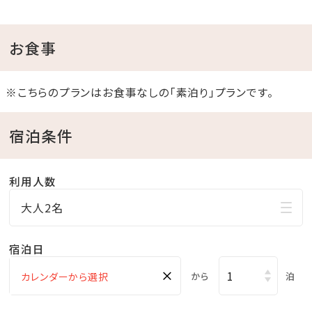
ください。
※館内スパ施設利用券は、ご利用の無い場合でもご返
お食事
金等は一切行っておりません。
※こちらのプランはお食事なしの「素泊り」プランです。
＜施設のご案内＞
●ガーデンプール利用無料
宿泊条件
【期間】4月～10月頃
※営業期間は変更になる場合がございます。
利用人数
●インドアプール利用無料
大人2名
【期間】通年
●フィットネスジム利用無料
宿泊日
×
から
泊
＜ホテルのおもてなし＞
●0歳～未就学児のお子様まで添い寝無料