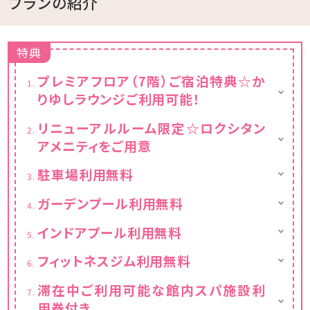
プランの紹介
特典
プレミアフロア（7階）ご宿泊特典☆か
りゆしラウンジご利用可能！
※4～6階のお部屋は対象外となります。
リニューアルルーム限定☆ロクシタン
アメニティをご用意
【場所】ウィングタワー1階
【利用時間】10:00〜20:00 ※チェックアウト
シャンプー、コンデショナー、シャワージェル
駐車場利用無料
日は12:00までのご利用
【サービス内容】ケーキ、クッキー、コーヒーや
通常1泊1台500円～
ガーデンプール利用無料
ソフトドリンクをご提供
スパパークのメインゾーンであるガーデンプー
インドアプール利用無料
ル。
快適な25m室内プール！雨の日でも冬季でも
最深約1m。傾斜がついておりお子様でもご利
フィットネスジム利用無料
楽しめます。
用いただけます♪
■営業時間 9：00～22：00
ジェットバス＆ブロアーバスもございます♪
■営業時間
滞在中ご利用可能な館内スパ施設利
■営業時間
【3月～6月】9:00～18:00
用券付き
9:00～22:00
【7月～9月】9:00～22:00