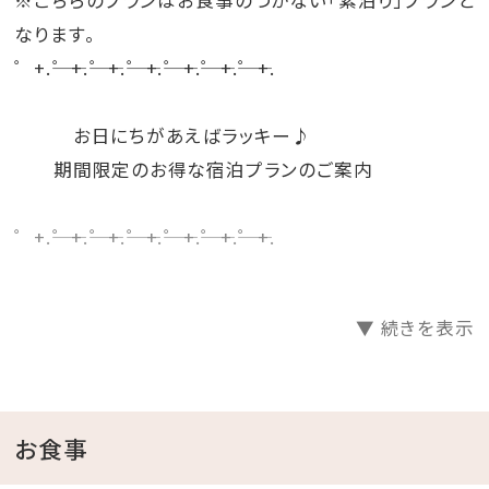
なります。
゜+.――゜+.――゜+.――゜+.――゜+.――゜+.――゜+.
お日にちがあえばラッキー♪
期間限定のお得な宿泊プランのご案内
゜+.――゜+.――゜+.――゜+.――゜+.――゜+.――゜+.
荷物を預けてプール＆大浴場ご利用OK！ひと足先にオ
▼ 続きを表示
ーシャンスパを満喫◎
◇ガーデンプール【営業時間】9月／9：00～22：00 10
月／ 9:00～18:00
◇インドアプール【営業時間】9：00～22：00
お食事
◇スパ施設【営業時間】13：00～23：00（最終入場22：