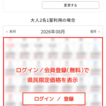
ッドを使用しご案内する可能性がございます。
変更する
※添い寝対象年齢は0歳～5歳までとなります。
大人2名1室利用の場合
☆★ちゅらとくスタッフおすすめ利用法★☆
2026年08月
前月
翌月
レストランプランを宿泊前後に利用しちゃう⁉
⇒プランはこちら
★☆★☆★☆★☆★☆★☆★☆★☆★☆★☆