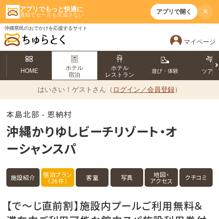
アプリでもっと快適に
×
アプリで開く
通知でセールも見逃さない
沖縄県民のおでかけを応援するサイト
マイページ
ホテル
ホテル
HOME
遊び・体験
ツア
宿泊
レストラン
はいさい！
ゲストさん（
ログイン／会員登録
）
本島北部 - 恩納村
沖縄かりゆしビーチリゾート・オ
ーシャンスパ
宿泊プラン
地図・
施設紹介
客室
写真
クチコミ
（26件）
アクセス
【で～じ直前割】施設内プールご利用無料＆