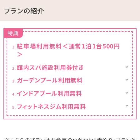
プランの紹介
特典
駐車場利用無料＜通常1泊1台500円
＞
館内スパ施設利用券付き
【営業時間】
ガーデンプール利用無料
●6：00～9：00（最終入場8：30）
【ガーデンプール営業時間】
●13：00～23：00（最終入場22：30）※毎週水
インドアプール利用無料
9月 9:00～22:00
曜日のみ15：00オープン
■期間 通年
10月 9:00～18:00
フィットネスジム利用無料
■時間 9：00～22：00
※営業期間、遊泳時間は変更になる可能性が
■営業時間 9：00～22：00
※ジェットバス＆ブロアーバスもございます。
ございます。
※こちらのプランはお食事のつかない「素泊り」プランと