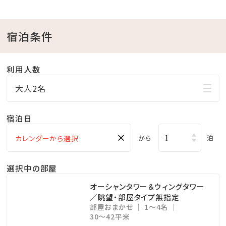
30）※毎週水曜日のみ15：00オープン
宿泊条件
■スペシャルプラン特典！
滞在中ご利用可能な館内スパ施設利用券付き
利用人数
＜スパ施設のご案内＞
大人2名
【営業時間】
●6：00～9：00（最終入場8：30）
宿泊日
●13：00～23：00（最終入場22：30）※毎週水曜日のみ
×
から
泊
15：00オープン
選択中の部屋
【注意事項】
オーシャンタワー＆ウィングタワー
※全室禁煙
／眺望・部屋タイプ無指定
部屋おまかせ
1～4名
※3名様でご利用の場合、エキストラベッドやハウザーベ
30～42平米