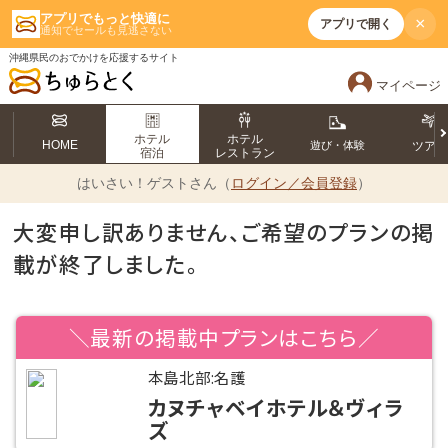
アプリでもっと快適に
×
アプリで開く
通知でセールも見逃さない
沖縄県民のおでかけを応援するサイト
マイページ
ホテル
ホテル
HOME
遊び・体験
ツア
宿泊
レストラン
はいさい！
ゲストさん（
ログイン／会員登録
）
大変申し訳ありません、ご希望のプランの掲
載が終了しました。
＼最新の掲載中プランはこちら／
本島北部:名護
カヌチャベイホテル＆ヴィラ
ズ