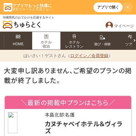
アプリでもっと快適に
×
アプリで開く
通知でセールも見逃さない
沖縄県民のおでかけを応援するサイト
マイページ
ホテル
ホテル
HOME
遊び・体験
ツア
宿泊
レストラン
はいさい！
ゲストさん（
ログイン／会員登録
）
大変申し訳ありません、ご希望のプランの掲
載が終了しました。
＼最新の掲載中プランはこちら／
本島北部:名護
カヌチャベイホテル＆ヴィラ
ズ