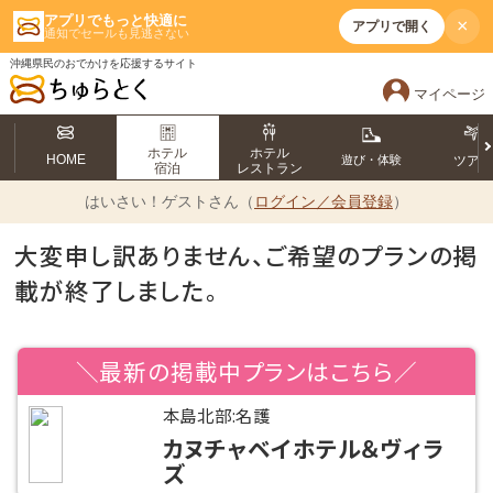
アプリでもっと快適に
×
アプリで開く
通知でセールも見逃さない
沖縄県民のおでかけを応援するサイト
マイページ
ホテル
ホテル
HOME
遊び・体験
ツア
宿泊
レストラン
はいさい！
ゲストさん（
ログイン／会員登録
）
大変申し訳ありません、ご希望のプランの掲
載が終了しました。
＼最新の掲載中プランはこちら／
本島北部:名護
カヌチャベイホテル＆ヴィラ
ズ