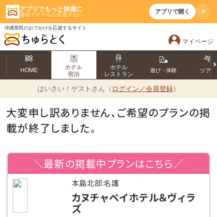
アプリでもっと快適に
×
アプリで開く
通知でセールも見逃さない
沖縄県民のおでかけを応援するサイト
マイページ
ホテル
ホテル
HOME
遊び・体験
ツア
宿泊
レストラン
はいさい！
ゲストさん（
ログイン／会員登録
）
大変申し訳ありません、ご希望のプランの掲
載が終了しました。
＼最新の掲載中プランはこちら／
本島北部:名護
カヌチャベイホテル＆ヴィラ
ズ